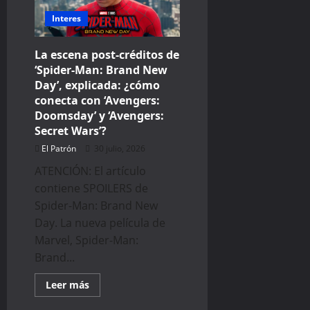
que
adapta
Interes
la
música
a
tu
La escena post-créditos de
entrenamiento
‘Spider-Man: Brand New
Day’, explicada: ¿cómo
conecta con ‘Avengers:
Doomsday’ y ‘Avengers:
Secret Wars’?
El Patrón
30 julio, 2026
ATENCIÓN: El artículo
contiene SPOILERS de
Spider-Man: Brand New
Day. La nueva película de
Marvel, Spider-Man:
Brand...
Read
Leer más
more
about