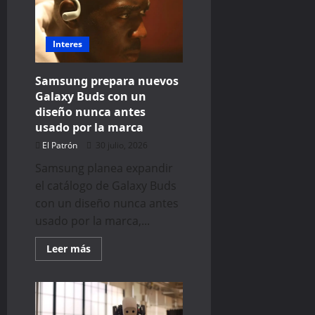
súper
app
de
Copilot,
y
Interes
llegará
muy
pronto
Samsung prepara nuevos
Galaxy Buds con un
diseño nunca antes
usado por la marca
El Patrón
30 julio, 2026
Samsung planea expandir
el catálogo de Galaxy Buds
con un diseño nunca antes
usado por la marca,...
Read
Leer más
more
about
Samsung
prepara
nuevos
Galaxy