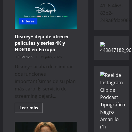
Interes
Disney+ deja de ofrecer
películas y series 4K y
HDR10 en Europa
El Patrón
31 julio, 2026
Disney+ acaba de eliminar
dos funciones
importantísimas de su plan
más caro. El servicio de
streaming dejará...
Read
Leer más
more
about
Disney+
deja
de