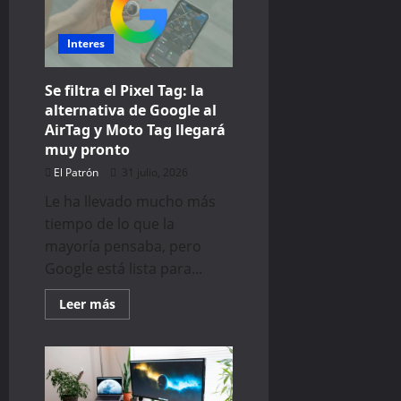
con
Chrome
y
ahora
Interes
puede
completar
tareas
Se filtra el Pixel Tag: la
en
la
alternativa de Google al
web
AirTag y Moto Tag llegará
por
ti
muy pronto
El Patrón
31 julio, 2026
Le ha llevado mucho más
tiempo de lo que la
mayoría pensaba, pero
Google está lista para...
Read
Leer más
more
about
Se
filtra
el
Pixel
Tag: