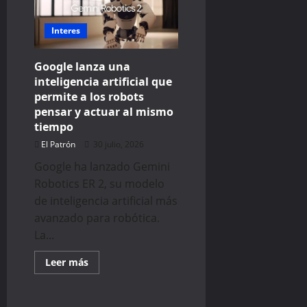
Buds
con
un
diseño
Interes
nunca
antes
usado
Google lanza una
por
la
inteligencia artificial que
marca
permite a los robots
pensar y actuar al mismo
tiempo
El Patrón
30 julio, 2026
Google ha lanzado Gemini
Robotics ER 2, su modelo
de inteligencia artificial más
avanzado para robótica.
La...
Read
Leer más
more
about
Google
lanza