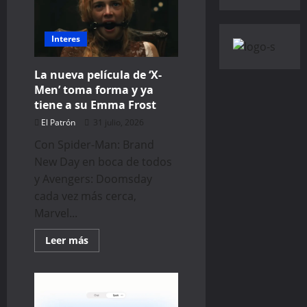
ofrecer
películas
y
series
4K
Interes
y
HDR10
en
La nueva película de ‘X-
Europa
Men’ toma forma y ya
tiene a su Emma Frost
El Patrón
31 julio, 2026
Con Spider-Man: Brand
New Day en boca de todos
y Avengers: Doomsday
cada vez más cerca,
Marvel...
Read
Leer más
more
about
La
nueva
película
de
‘X-