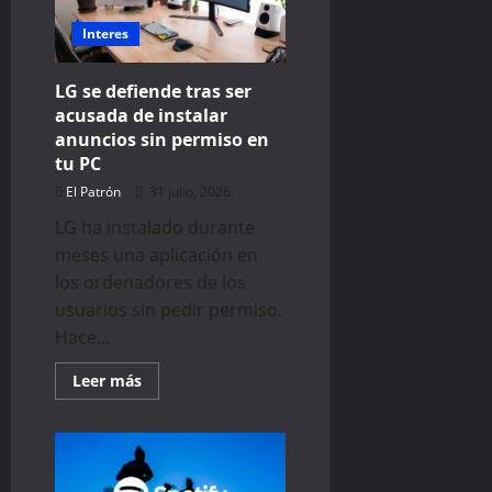
la
alternativa
de
Interes
Google
al
AirTag
LG se defiende tras ser
y
Moto
acusada de instalar
Tag
anuncios sin permiso en
llegará
muy
tu PC
pronto
El Patrón
31 julio, 2026
LG ha instalado durante
meses una aplicación en
los ordenadores de los
usuarios sin pedir permiso.
Hace...
Read
Leer más
more
about
LG
se
defiende
tras
ser