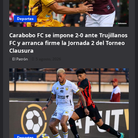
Deportes
Carabobo FC se impone 2-0 ante Trujillanos
FC y arranca firme la Jornada 2 del Torneo
Clausura
El Patrón
5 agosto, 2026
WELCOME15
PROMO CODE
1,729 people booked to
Book with Discount 
* Offer valid for first-time bookings up to $3,000. Applies to all 
Deportes