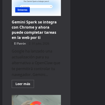
Men’
toma
forma
Interes
y
ya
tiene
Gemini Spark se integra
a
su
con Chrome y ahora
Emma
puede completar tareas
Frost
en la web por ti
El Patrón
31 julio, 2026
Google ha lanzado una
actualización para su
alternativa a OpenClaw que
te permitirá controlar tu
navegador. Gemini...
Read
Leer más
more
about
Gemini
Spark
se
integra