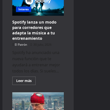
acusada
de
instalar
Interes
anuncios
sin
permiso
Spotify lanza un modo
en
tu
para corredores que
PC
adapta la música a tu
entrenamiento
El Patrón
30 julio, 2026
Spotify ha anunciado una
nueva función que te
ayudará a entrenar mejor
todos los días. Si sueles...
Read
Leer más
more
about
Spotify
lanza
un
modo
para
corredores