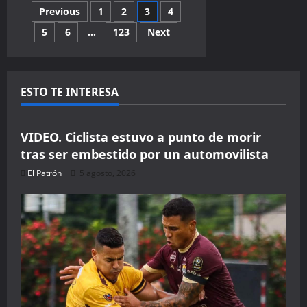
una
Paginación
Previous
1
2
3
4
inteligencia
artificial
que
5
6
…
123
Next
de
permite
a
los
entradas
robots
pensar
y
ESTO TE INTERESA
actuar
Seguridad
al
mismo
tiempo
VIDEO. Ciclista estuvo a punto de morir
tras ser embestido por un automovilista
El Patrón
5 agosto, 2026
🔥 LIMITED TIME OFFER
15%
Off Your First B
Sign up today and get
15% off
your first hotel reservation. N
automatically!