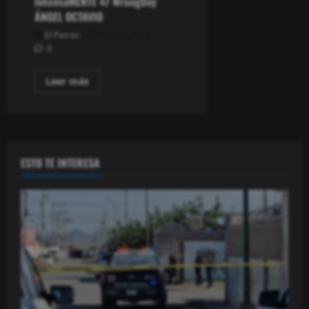
IntensaMENTE 47 WrongDay
tendencias,
Lograr
ÁNGEL OCTAVIO
sueños,
Artistas
El Patrón
7 junio, 2024
0
Read
Leer más
more
about
IntensaMENTE
47
WrongDay
ÁNGEL
OCTAVIO
ESTO TE INTERESA