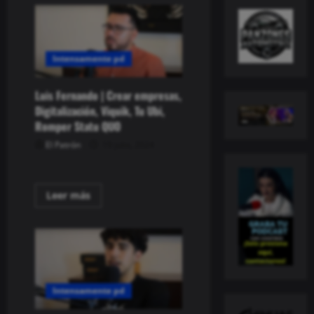
Intensamente pd
Luis Fernando | Crear empresas,
Digitalización, Viquik, Tu Ubi,
Romper Statu QUO
El Patrón
19 julio, 2024
Read
Leer más
more
about
Luis
Fernando
|
Crear
empresas,
Digitalización,
Viquik,
Intensamente pd
Tu
Ubi,
Romper