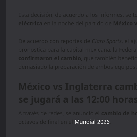
Esta decisión, de acuerdo a los informes, se 
eléctrica
en la noche del partido de
México v
De acuerdo con reportes de
Claro Sports
, el a
pronostica para la capital mexicana, la Feder
confirmaron el cambio
, que también benefi
demasiado la preparación de ambos equipos.
México vs Inglaterra cam
se jugará a las 12:00 hora
A través de redes, se anunció el
cambio de ho
octavos de final en el
Mundial 2026
.