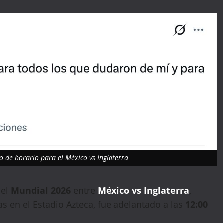
o de horario para el México vs Inglaterra
del
Mundial 2026
entre
México vs Inglaterra
,
s en el Estadio Azteca, fue adelantado a las
12:00