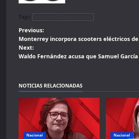
Tags:
Este material es original de SDP
P
Previous:
Monterrey incorpora scooters eléctricos d
o
Next:
s
Waldo Fernández acusa que Samuel García 
t
n
NOTICIAS RELACIONADAS
a
v
i
g
Nacional
Nacional