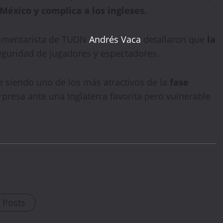
México y complica a los ingleses.
 comentarista de TUDN
Andrés Vaca
detallaron que
la
WELCOME15
PROMO CODE
COPY
eguridad de jugadores y espectadores.
1,729 people booked today
e siendo uno de los más atractivos de la
fase
presa ante una Inglaterra favorita pero vulnerable
Book with Discount →
* Offer valid for first-time bookings up to $3,000. Applies to all payment
cards. Limited availability.
l Posts