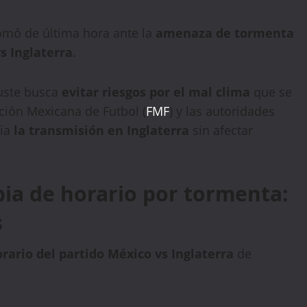
tomó de última hora ante la
amenaza de tormenta
s Inglaterra
.
juste busca
evitar riesgos por el mal clima
que se
ación Mexicana de Futbol (
FMF
) y las autoridades
cia
la transmisión en Inglaterra
sin afectar
bia de horario por tormenta:
s
rario del partido México vs Inglaterra
de