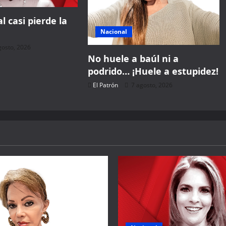
l casi pierde la
Nacional
gosto, 2026
No huele a baúl ni a
podrido… ¡Huele a estupidez!
El Patrón
7 agosto, 2026