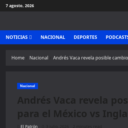
Skip
7 agosto, 2026
to
content
NOTICIAS
NACIONAL
DEPORTES
PODCAST
Home
Nacional
Andrés Vaca revela posible cambio 
Nacional
Andrés Vaca revela pos
para el México vs Ingla
El Patrón
3 julio, 2026
2 minutes read