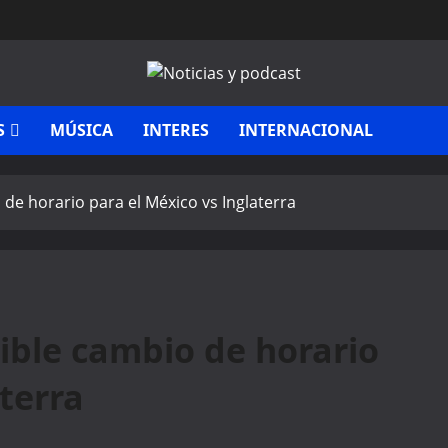
S
MÚSICA
INTERES
INTERNACIONAL
de horario para el México vs Inglaterra
ible cambio de horario
terra