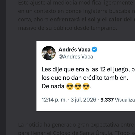
Este ajuste al mediodía modifica ligeramente
en un contexto en donde Inglaterra buscaba mi
corta, ahora
enfrentará el sol y el calor de
masivo de su público desde temprano.
La noticia ha generado gran expectativa entr
para llenar el Coloso de Santa Úrsula. “Todo 