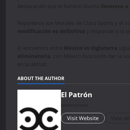
destacando que el horario diurno
favorece a 
Reporteros Joe Morales de Claro Sports y el
modificación es definitiva
y responde a la s
El encuentro entre
México vs Inglaterra
sigu
eliminatoria
, con México buscando dar la sor
en la altitud.
ABOUT THE AUTHOR
El Patrón
Administrator
Visit Website
View Al