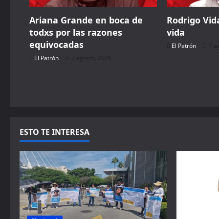
a
Ariana Grande en boca de
Rodrigo Vida
todxs por las razones
vida
t
equivocadas
El Patrón
7 a
i
El Patrón
7 agosto, 2026
o
n
ESTO TE INTERESA