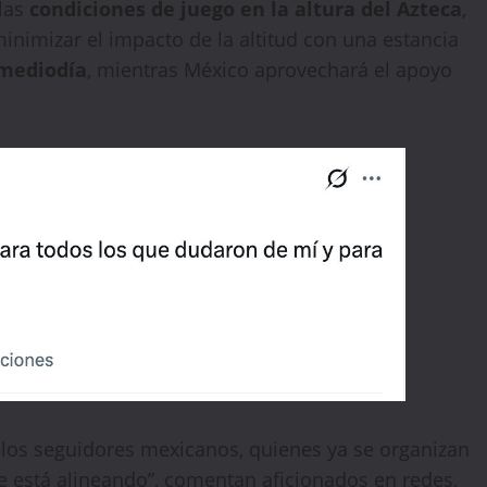
 las
condiciones de juego en la altura del Azteca
,
nimizar el impacto de la altitud con una estancia
l mediodía
, mientras México aprovechará el apoyo
🔥 LIMITED TIME OFFER
15%
Off Your First Booking
Sign up today and get
15% off
your first hotel
reservation. No promo code needed — discount applies
automatically!
e los seguidores mexicanos, quienes ya se organizan
se está alineando”, comentan aficionados en redes,