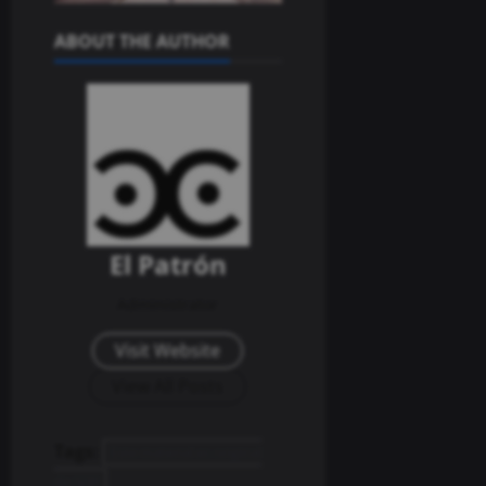
ABOUT THE AUTHOR
El Patrón
Administrator
Visit Website
View All Posts
Tags:
Este material es original
de SDP