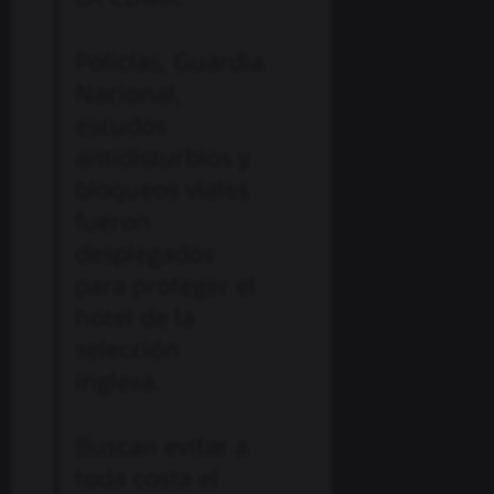
Policías, Guardia
Nacional,
escudos
antidisturbios y
bloqueos viales
fueron
desplegados
para proteger el
hotel de la
selección
inglesa.
Buscan evitar a
toda costa el