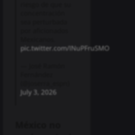
riesgo de que su
concentración
sea perturbada
por aficionados
Mexicanos.
pic.twitter.com/INuPFruSMO
— José Ramón
Fernández
(@joserra_espn)
July 3, 2026
México no