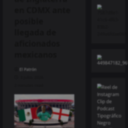
en CDMX ante
posible
llegada de
aficionados
mexicanos
El Patrón
3 julio, 2026
2 minutes read