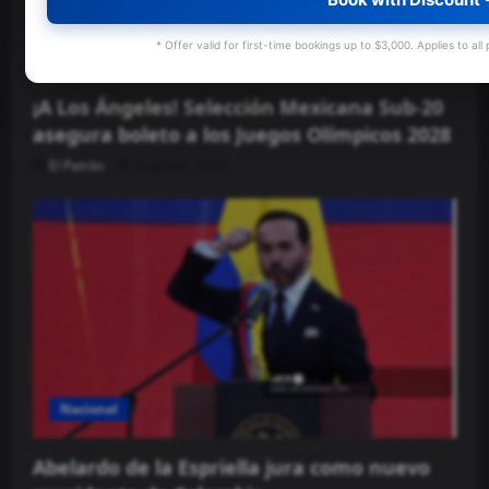
* Offer valid for first-time bookings up to $3,000. Applies to all
Nacional
¡A Los Ángeles! Selección Mexicana Sub-20
asegura boleto a los Juegos Olímpicos 2028
El Patrón
8 agosto, 2026
Nacional
Abelardo de la Espriella jura como nuevo