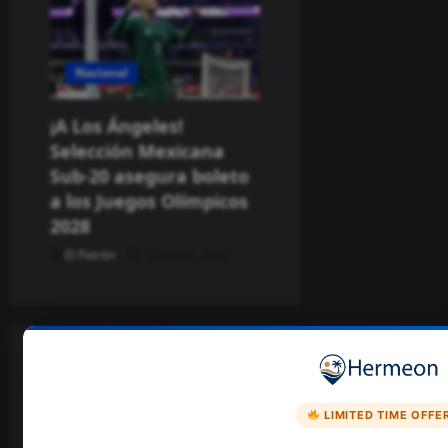
Nacional
¡A Los Ángeles!
Selección Mexicana
Sub-20 asegura boleto
a los Juegos Olímpicos
2028
El Patrón
8 agosto, 2026
ESTO TE INTERESA
LIMITED TIME OFFE