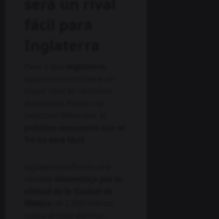
será un rival
fácil para
Inglaterra
Pese a que
Inglaterra
aparentemente tiene un
mejor nivel en términos
deportivos frente a la
Selección Mexicana, el
próximo encuentro con el
Tri no será fácil
.
Inglaterra enfrenta una
notable
desventaja por la
altitud de la Ciudad de
México
de 2,200 metros
sobre el nivel del mar.