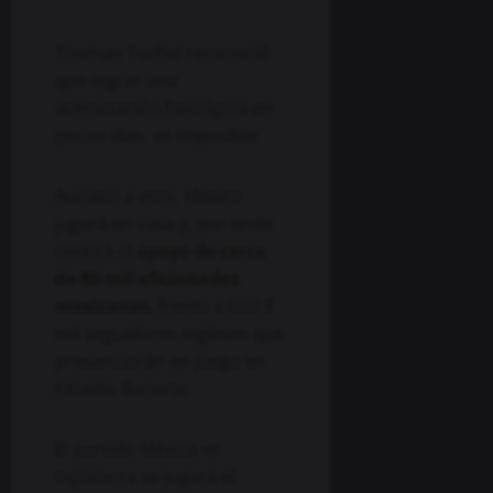
Thomas Tuchel reconoció
que lograr una
aclimatación fisiológica en
pocos días, es imposible.
Aunado a esto, México
jugará en casa y, por ende,
sentirá el
apoyo de cerca
de 80 mil aficionados
mexicanos
, frente a casi 8
mil seguidores ingleses que
presenciarán en juego en
Estadio Banorte.
El partido México vs
Inglaterra se jugará el