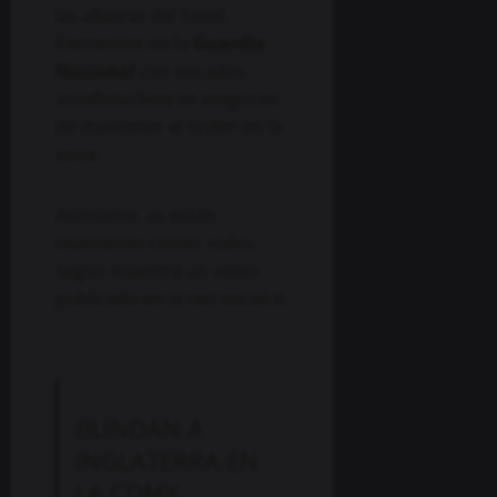
las afueras del hotel.
Elementos de la
Guardia
Nacional
con escudos
antidisturbios se aseguran
de mantener el orden en la
zona.
Asimismo, se están
realizando cortes viales,
según muestra un video
publicado en la red social X.
BLINDAN A
INGLATERRA EN
LA CDMX.