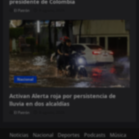
presidente de Colombia
El Patrón
8 agosto, 2026
Nacional
Activan Alerta roja por persistencia de
lluvia en dos alcaldías
El Patrón
8 agosto, 2026
Noticias
Nacional
Deportes
Podcasts
Música