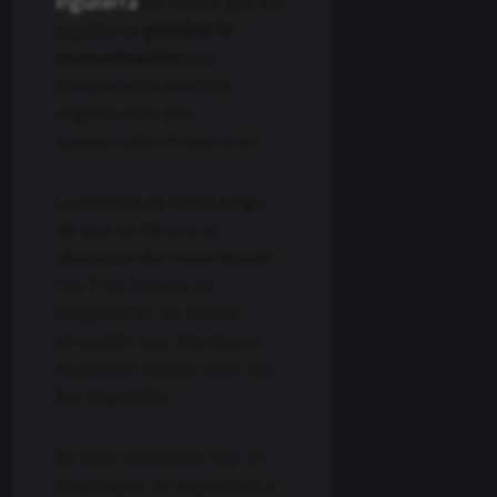
Inglaterra
no desea que los
jugadores
pierdan la
concentración
por
inesperados eventos
organizados por
apasionados mexicanos.
La medida se tomó luego
de que se filtrara la
ubicación del hotel donde
Los Tres Leones se
hospedarán en CDMX,
dirección que intentaron
mantener oculta, pero les
fue imposible.
En este momento hay un
despliegue de seguridad a