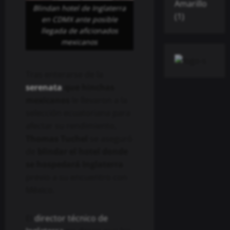
Blindan hotel de Inglaterra
en CDMX ante posible
llegada de aficionados
mexicanos
Tras enterarse de la
serenata
que hinchas
mexicanos
le llevaron a la
selección ecuatoriana para
afectar su rendimiento,
Thomas Tuchel
se aseguró
de
blindar el hotel donde
se hospedará Inglaterra
previo a su encuentro con
México.
El
director técnico de