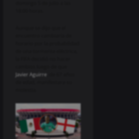
domingo 5 de julio a las
18:00 horas.
Aunque se dijo que el
encuentro cambiaría de
horario por la probabilidad
de una tormenta eléctrica,
la FIFA decidió no hacer
cambios luego de que
Javier Aguirre
, de 67 años
de edad, manifestara su
molestia.