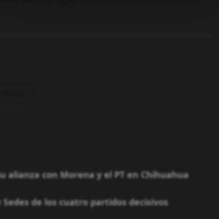
l Posts
u alianza con Morena y el PT en Chihuahua
y Sedes de los cuatro partidos decisivos