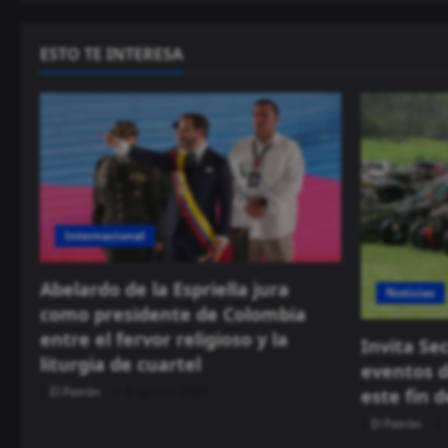
ESTO TE INTERESA
Internacional
Abelardo de la Espriella jura
Noticias
como presidente de Colombia
entre el fervor religioso y la
Invita Se
liturgia de cuartel
eventos d
El Patrón
8 agosto, 2026
este fin 
El Patrón