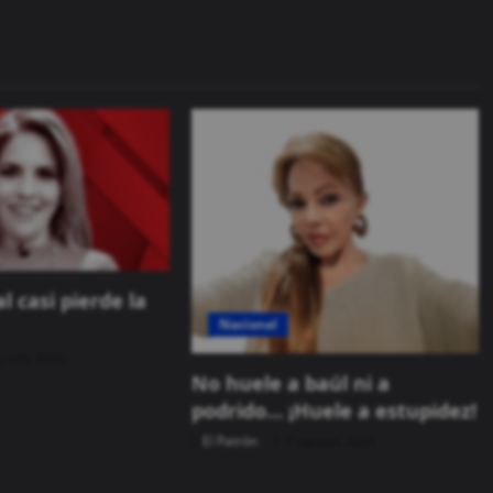
l casi pierde la
Nacional
gosto, 2026
No huele a baúl ni a
podrido… ¡Huele a estupidez!
El Patrón
7 agosto, 2026