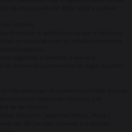
s de instalaciones del IMSS, Issste y diversos
 las infancias
uede realizar un gobierno es la que se destina a
xal Paal se consolida como un esfuerzo transversal
políticas públicas.
 con seguridad y bienestar, y ese es el
 las decisiones para construir un mejor Yucatán”,
r la Vida, participan de manera coordinada diversas
s recreativas, deportivas, culturales y de
ral de las infancias.
 Salud, Educación, Seguridad Pública, Pesca y
demás del DIF Yucatán, Cepredey y la Guardia
ición.