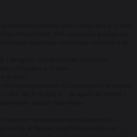
la invitación para que niñas y niños de 6 a 12 años
 Paal Renacimiento 2026, un espacio gratuito que
actividades deportivas, recreativas, culturales y de
 al 1 de agosto, con actividades deportivas,
iñas y niños de 6 a 12 años.
 a 12 años
par de manera gratuita en el Campamento de Verano
a cabo del 20 de julio al 1 de agosto en Mérida y
el Gobernador Joaquín Díaz Mena.
mó que este campamento se realizará en las
en Mérida, el Parque Lineal Metropolitano Los
zimín, Valladolid, Ticul, Progreso, Panabá, Izamal,