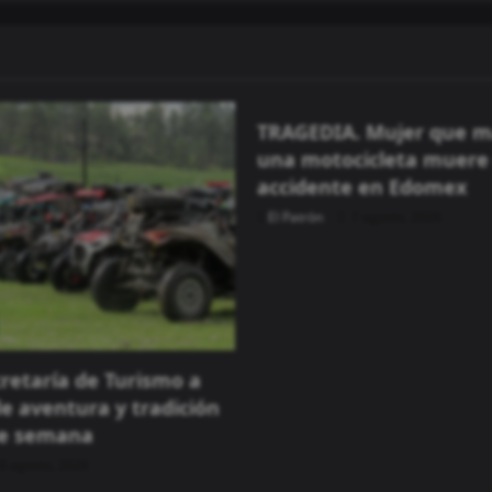
Seguridad
TRAGEDIA. Mujer que 
una motocicleta muere
accidente en Edomex
El Patrón
7 agosto, 2026
cretaría de Turismo a
e aventura y tradición
de semana
8 agosto, 2026