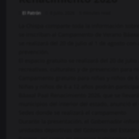
El Patrón
8 julio, 2026
5 minutes read
La Chispa comparte toda la información sobre 
se inscriban al Campamento de Verano Báaxal
se realizará del 20 de julio al 1 de agosto con 
prevención.
El espacio gratuito se realizará del 20 de julio
recreativas, culturales y de prevención para n
Campamento gratuito para niñas y niños de 6
Niñas y niños de 6 a 12 años podrán partici
Báaxal Paal Renacimiento 2026, que se llevará 
municipios del interior del estado, anunció 
Sedes donde se realizará el campamento
Durante la presentación, el Gobernador infor
unidades deportivas del Gobierno del Estado 
Paseos, así como en espacios habilitados en Ti