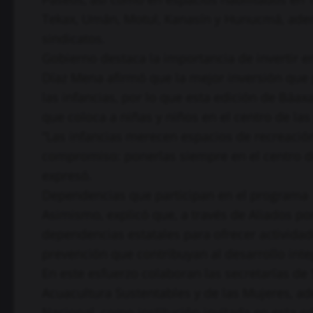
Tekax, Umán, Motul, Kanasín y Hunucmá, ademá
sindicatos.
Gobierno destaca la importancia de invertir en
Díaz Mena afirmó que la mejor inversión que p
las infancias, por lo que esta edición de Báa
que coloca a niñas y niños en el centro de las 
“Las infancias merecen espacios de recreación
compromiso: ponerlas siempre en el centro de
expresó.
Dependencias que participan en el programa
Asimismo, explicó que, a través de Aliados po
dependencias estatales para ofrecer actividade
prevención que contribuyan al desarrollo integ
En este esfuerzo colaboran las secretarías de
Acuacultura Sustentables y de las Mujeres, a
Nacional, como institución invitada en esta ed