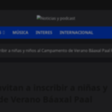
S
MÚSICA
INTERES
INTERNACIONAL
ribir a niñas y niños al Campamento de Verano Báaxal Paal
itan a inscribir a niñas y
e Verano Báaxal Paal