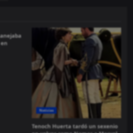
manejaba
 en
Noticias
Tenoch Huerta tardó un sexenio