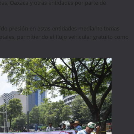
pas, Oaxaca y otras entidades por parte de
ido presión en estas entidades mediante tomas
tales, permitiendo el flujo vehicular gratuito como
🔥 LIMITED TIME OFFER
15%
Off Your First Booking
Sign up today and get
15% off
your first hotel
reservation. No promo code needed — discount applies
automatically!