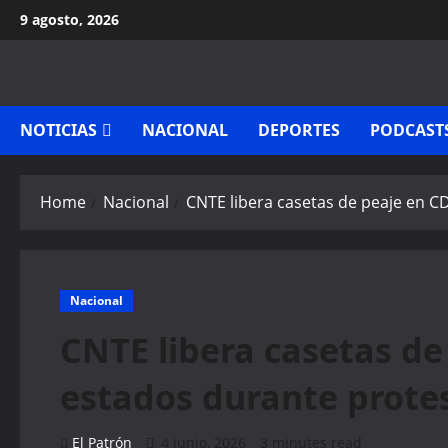
Skip
9 agosto, 2026
to
content
NOTICIAS
NACIONAL
DEPORTES
PODCAST
Home
Nacional
CNTE libera casetas de peaje en C
Nacional
CNTE libera casetas de
estados durante prote
El Patrón
4 junio, 2026
3 minutes read