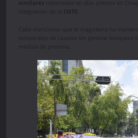
similares
reportadas en días previos en Chia
integrantes de la
CNTE
.
Cabe mencionar que el magisterio ha manten
temporales de casetas sin generar bloqueos to
medida de protesta.