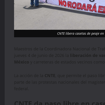
CNTE libera casetas de peaje en
Maestros de la Coordinadora Nacional de Trab
jueves 4 de junio de 2026 la
liberación de va
México
y carreteras de estados vecinos como
La acción de la
CNTE
, que permite el paso lib
parte de las protestas nacionales del magister
federal.
CNTE da paso libre en ca