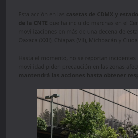
Esta acción en las
casetas de CDMX y estado
de la CNTE
que ha incluido marchas en el Cen
movilizaciones en más de una decena de esta
Oaxaca (XXII), Chiapas (VII), Michoacán y Ciud
Hasta el momento, no se reportan incidentes 
movilidad piden precaución en las zonas afe
mantendrá las acciones hasta obtener re