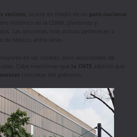
s vecinos,
ocurre en medio de un
paro nacional
tro Histórico de la CDMX, plantones y
dos. Las secciones más activas pertenecen a
ad de México, entre otras.
mayores en las casetas, pero autoridades de
ctadas. Cabe mencionar que
la CNTE
advirtió que
spuestas
concretas del gobierno.