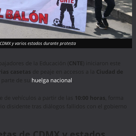
 CDMX y varios estados durante protesta
ajadores de la Educación (
CNTE
) iniciaron este
rias casetas
de peaje en accesos a la
Ciudad de
 parte de su
huelga nacional
.
re de vehículos a partir de las
10:00 horas
, forma
io disidente tras diálogos fallidos con el gobierno
setas de CDMX y estados