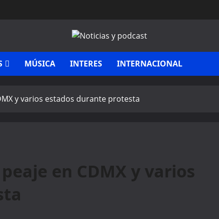
S
MÚSICA
INTERES
INTERNACIONAL
DMX y varios estados durante protesta
 peaje en CDMX y varios
sta