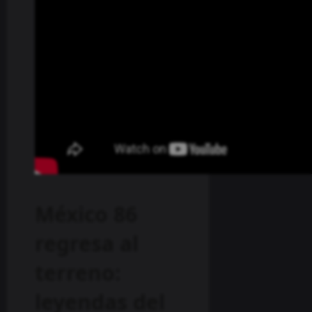
México 86
regresa al
terreno:
leyendas del