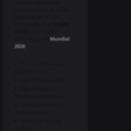
vestidor y pisaron la
cancha que los vio brillar
ante más de 115 mil
aficionados en el
Estadio
Azteca
, hoy Estadio
Banorte para el
Mundial
2026
:
Fernando Quirarte:
defensa central
Luis Flores: dorsal 3
Miguel España:
mediocentro defensivo
Carlos de los Cobos:
mediocampista
Félix Cruz: defensa
central