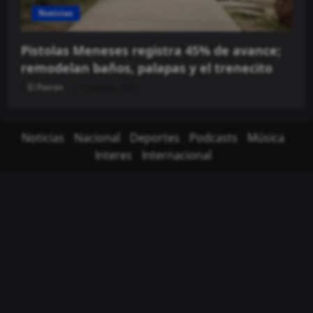
Noticias
Pistolas Meneses registra 45% de avance;
remodelan baños, palapas y el trenecito
El Patrón
8 agosto, 2026
Noticias
Nacional
Deportes
Podcasts
Música
Interes
Internacional