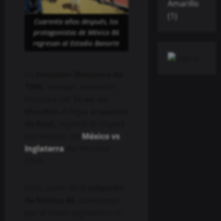
Cuarenta años después, los
protagonistas de México 86
regresan al Estadio Banorte
La
Selección Mexicana de
1986
, la mejor actuación
histórica del
Tri en un
Mundial
al llegar
a cuartos
de final
, regresó al césped
con motivo del
México vs
Inglaterra
del Mundial
2026.
Ellos, parte de la
selección
de México 86
, caminaron
por el túnel, ingresaron al