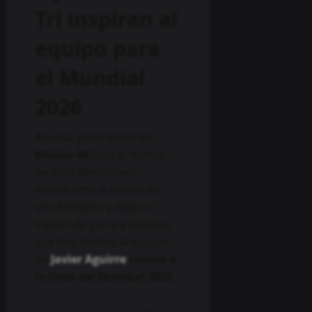
Tri inspiran al
equipo para
el Mundial
2026
Aquella generación de
México 86
bajo el mando
de Bora Milutinović,
transformó el Azteca en
una fortaleza y dejó un
legado de garra y entrega
que hoy motiva al equipo
de
Javier Aguirre
rumbo a
la Copa del Mundial 2026
.