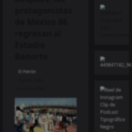
protagonistas
de México 86
regresan al
Estadio
Banorte
El Patrón
5 julio, 2026
2 minutes read