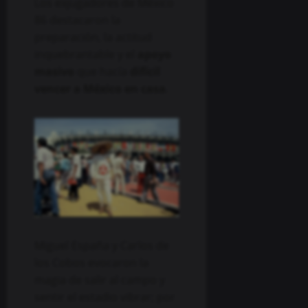
Los exjugadores de México
86 destacaron la
preparación, la actitud
inquebrantable y el
apoyo
masivo
que hacía
difícil
vencer a México en casa
.
Miguel España y Carlos de
los Cobos evocaron la
magia de salir al campo y
sentir el estadio vibrar; por