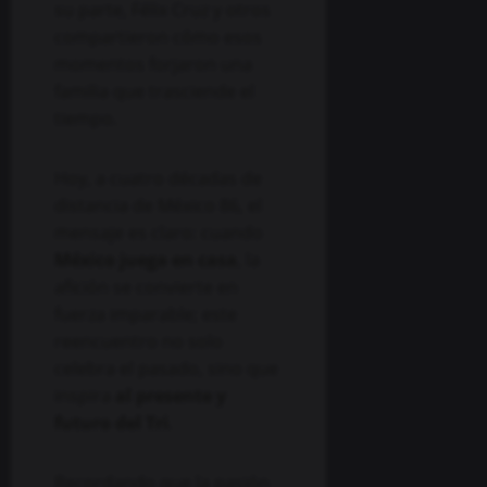
su parte, Félix Cruz y otros
compartieron cómo esos
momentos forjaron una
familia que trasciende el
tiempo.
Hoy, a cuatro décadas de
distancia de México 86, el
mensaje es claro: cuando
México juega en casa
, la
afición se convierte en
fuerza imparable; este
reencuentro no solo
celebra el pasado, sino que
inspira
al presente y
futuro del Tri
.
Recordando que la pasión