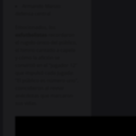
Armando Manzo:
defensa central
Emocionados, los
exfutbolistas
recordaron
el rugido único del público,
el himno cantado a capela
y cómo la afición se
convirtió en el “jugador 12”
que impulsó cada jugada:
“El público es número uno”,
coincidieron al revivir
anécdotas que marcaron
sus vidas.