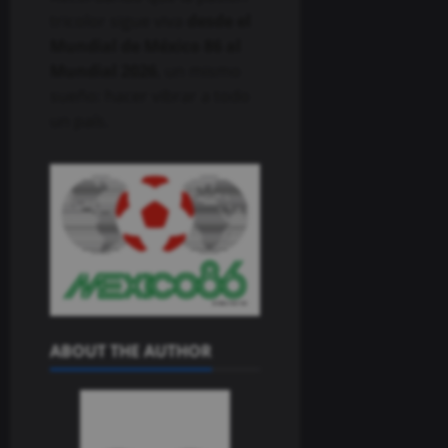
tricolor sigue viva
desde el
Mundial de México 86 al
Mundial 2026
, un mismo
sueño: hacer vibrar a todo
un país.
ABOUT THE AUTHOR