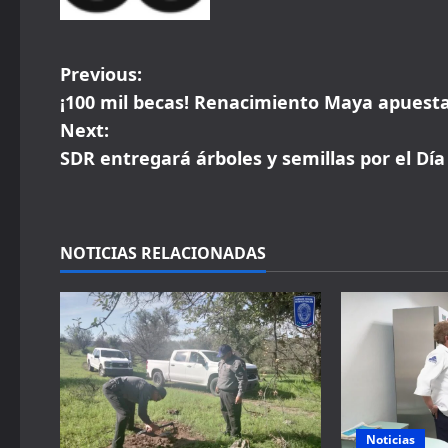
P
Previous:
¡100 mil becas! Renacimiento Maya apuest
o
Next:
s
SDR entregará árboles y semillas por el Día
t
n
NOTICIAS RELACIONADAS
a
v
i
g
Noticias