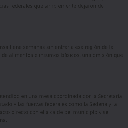
cias federales que simplemente dejaron de
🔥 LIMITED TIME OFFER
15%
Off Your First Booking
nsa tiene semanas sin entrar a esa región de la
to de alimentos e insumos básicos, una omisión que
Sign up today and get
15% off
your first hotel
reservation. No promo code needed — discount applies
automatically!
 atendido en una mesa coordinada por la Secretaría
stado y las fuerzas federales como la Sedena y la
to directo con el alcalde del municipio y se
ona.