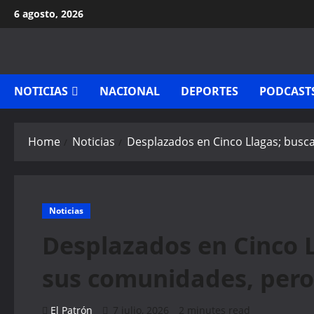
Skip
6 agosto, 2026
to
content
NOTICIAS
NACIONAL
DEPORTES
PODCAST
Home
Noticias
Desplazados en Cinco Llagas; busca
Noticias
Desplazados en Cinco L
sus comunidades, pero 
El Patrón
7 julio, 2026
2 minutes read