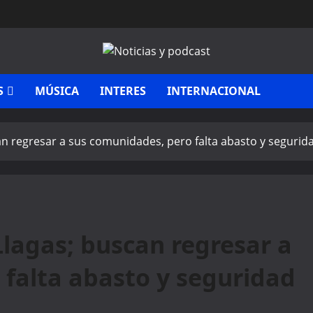
S
MÚSICA
INTERES
INTERNACIONAL
n regresar a sus comunidades, pero falta abasto y segurid
lagas; buscan regresar a
falta abasto y seguridad