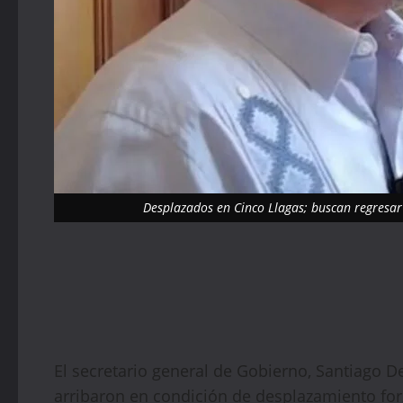
Desplazados en Cinco Llagas; buscan regresar
El secretario general de Gobierno, Santiago D
arribaron en condición de desplazamiento fo