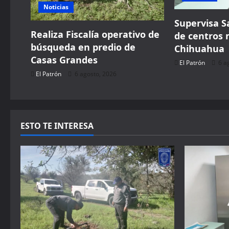
a
Noticias
t
Supervisa S
Realiza Fiscalía operativo de
de centros 
i
búsqueda en predio de
Chihuahua
Casas Grandes
El Patrón
6 a
o
El Patrón
6 agosto, 2026
n
ESTO TE INTERESA