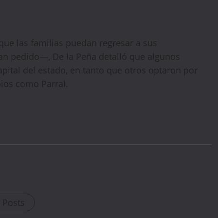
WELCOME15
PROMO CODE
COPY
que las familias puedan regresar a sus
n pedido—, De la Peña detalló que algunos
1,729 people booked today
apital del estado, en tanto que otros optaron por
ios como Parral.
Book with Discount →
* Offer valid for first-time bookings up to $3,000. Applies to all payment
cards. Limited availability.
l Posts