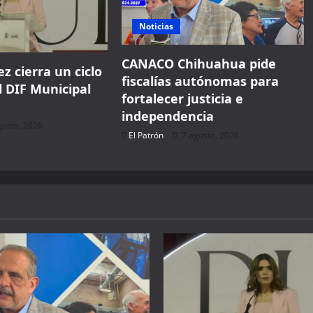
Noticias
CANACO Chihuahua pide
z cierra un ciclo
fiscalías autónomas para
l DIF Municipal
fortalecer justicia e
independencia
gosto, 2026
El Patrón
7 agosto, 2026