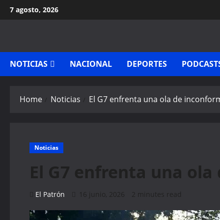
Skip
7 agosto, 2026
to
content
NOTICIAS
NACIONAL
DEPORTES
PODCAST
Home
Noticias
El G7 enfrenta una ola de inconfor
Noticias
El G7 enfrenta una ola
El Patrón
16 junio, 2026
2 minutes read