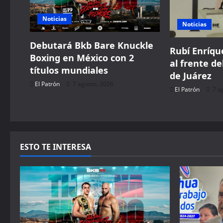
g
Noticias
Noticias
a
Debutará Bkb Bare Knuckle
Rubí Enríque
Boxing en México con 2
t
al frente de
títulos mundiales
de Juárez
i
El Patrón
7 agosto, 2026
El Patrón
7 a
o
n
ESTO TE INTERESA