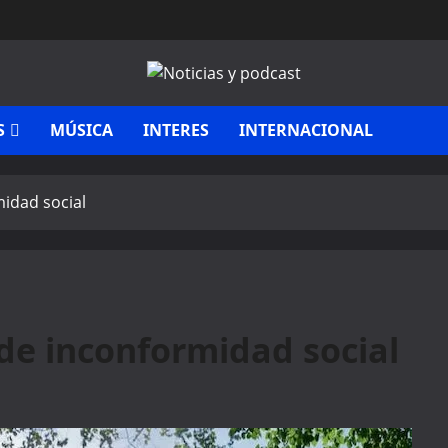
S
MÚSICA
INTERES
INTERNACIONAL
midad social
 de inconformidad social