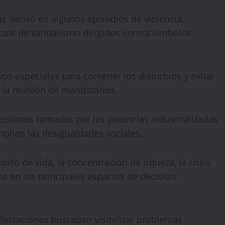
 derivó en algunos episodios de violencia,
actos de vandalismo dirigidos contra símbolos
🔥 LIMITED TIME OFFER
os especiales para contener los disturbios y evitar
15%
Off Your First Booking
 la reunión de mandatarios.
Sign up today and get
15% off
your first hotel
reservation. No promo code needed — discount applies
isiones tomadas por las potencias industrializadas
automatically!
plían las desigualdades sociales.
to de vida, la concentración de riqueza, la crisis
na en los principales espacios de decisión
ifestaciones buscaban visibilizar problemas