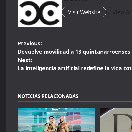
Visit Website
View Al
P
Previous:
Devuelve movilidad a 13 quintanarroenses
o
Next:
s
La inteligencia artificial redefine la vida c
t
n
NOTICIAS RELACIONADAS
a
v
i