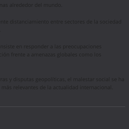
onas alrededor del mundo.
ente distanciamiento entre sectores de la sociedad
WELCOME15
PROMO CODE
COPY
.
1,729 people booked today
consiste en responder a las preocupaciones
ción frente a amenazas globales como los
Book with Discount →
* Offer valid for first-time bookings up to $3,000. Applies to all payment
cards. Limited availability.
as y disputas geopolíticas, el malestar social se ha
más relevantes de la actualidad internacional.