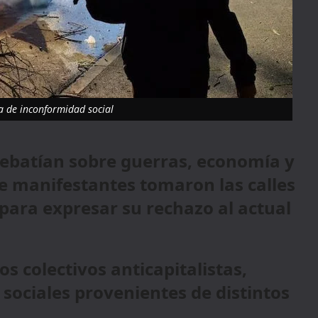
a de inconformidad social
debatían sobre guerras, economía y
de manifestantes tomaron las calles
para expresar su rechazo al actual
s colectivos anticapitalistas,
sociales provenientes de distintos