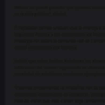
México no puede permitir que quienes traicio
en la vida pública”, afirmó.
El legislador priista sostuvo que la entrega a
Seguridad Pública y del exsecretario de Finan
investigación sobre la presunta red de compl
estatal encabezada por Morena.
Señaló que estos hechos fortalecen las denunc
infiltración del crimen organizado en diversa
necesidad de establecer sanciones ejemplare
“Estamos proponiendo la inhabilitación de por
encontrado responsable de colaborar, proteger
trata de evitar que este cáncer siga contamina