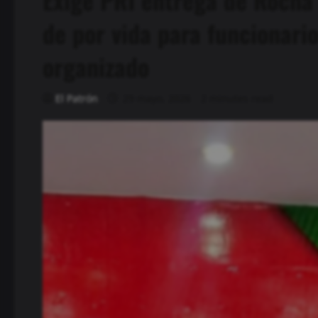
de por vida para funcionari
organizado
El Patrón
29 mayo, 2026
2 minutes read