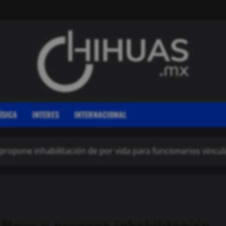
SICA
INTERES
INTERNACIONAL
propone inhabilitación de por vida para funcionarios vincu
Moya y propone inhabilitación