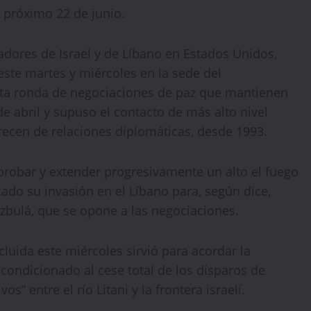
reservation. No promo code needed — discount applies
 próximo 22 de junio.
automatically!
dores de Israel y de Líbano en Estados Unidos,
ste martes y miércoles en la sede del
rta ronda de negociaciones de paz que mantienen
e abril y supuso el contacto de más alto nivel
arecen de relaciones diplomáticas, desde 1993.
probar y extender progresivamente un alto el fuego
icado su invasión en el Líbano para, según dice,
zbulá, que se opone a las negociaciones.
WELCOME15
PROMO CODE
COPY
luida este miércoles sirvió para acordar la
1,729 people booked today
condicionado al cese total de los disparos de
s” entre el río Litani y la frontera israelí.
Book with Discount →