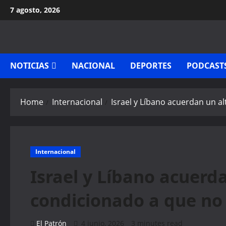
Skip
7 agosto, 2026
to
content
NOTICIAS
NACIONAL
DEPORTES
PODCAST
Home
Internacional
Israel y Líbano acuerdan un a
Internacional
Israel y Líbano acuerda
condicionado a que no
El Patrón
4 junio, 2026
3 minutes read