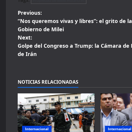
Propiedad de www.eldiario.es
P
Previous:
“Nos queremos vivas y libres”: el grito de 
o
Gobierno de Milei
s
Next:
Golpe del Congreso a Trump: la Cámara de 
t
de Irán
n
a
NOTICIAS RELACIONADAS
v
i
g
a
Internacional
Internacional