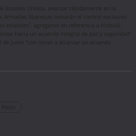
de Estados Unidos, avanzar rápidamente en la
* Offer valid for first-time bookings up to $3,000. Applies to all payment
cards. Limited availability.
as Armadas libanesas tomarán el control exclusivo
no estatales”, agregaron en referencia a Hizbulá.
nzar hacia un acuerdo integral de paz y seguridad”
2 de junio “con miras a alcanzar un acuerdo
l Posts