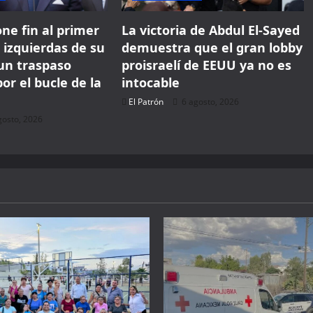
ne fin al primer
La victoria de Abdul El-Sayed
 izquierdas de su
demuestra que el gran lobby
 un traspaso
proisraelí de EEUU ya no es
r el bucle de la
intocable
El Patrón
6 agosto, 2026
gosto, 2026