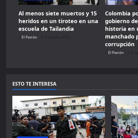
t
Al menos siete muertos y 15
Colombia po
i
heridos en un tiroteo en una
gobierno de
escuela de Tailandia
historia en
o
manchado po
El Patrón
7 agosto, 2026
n
corrupción
El Patrón
6 a
ESTO TE INTERESA