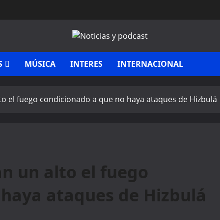
S
MÚSICA
INTERES
INTERNACIONAL
lto el fuego condicionado a que no haya ataques de Hizbulá
n un alto el fuego
 haya ataques de Hizbulá