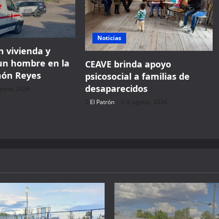
Noticias
 vivienda y
un hombre en la
CEAVE brinda apoyo
món Reyes
psicosocial a familias de
desaparecidos
gosto, 2026
El Patrón
6 agosto, 2026