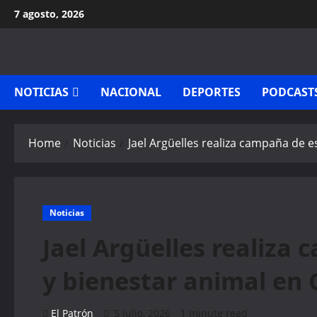
Skip
7 agosto, 2026
to
content
NOTICIAS
NACIONAL
DEPORTES
PODCAST
Home
Noticias
Jael Argüelles realiza campaña de e
Noticias
Jael Argüelles realiza 
y bienestar animal en 
El Patrón
5 julio, 2026
1 minute read