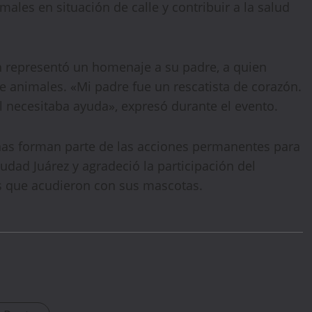
ales en situación de calle y contribuir a la salud
Sign up today and get
15% off
your first hotel
reservation. No promo code needed — discount applies
automatically!
én representó un homenaje a su padre, a quien
e animales. «Mi padre fue un rescatista de corazón.
 necesitaba ayuda», expresó durante el evento.
ñas forman parte de las acciones permanentes para
iudad Juárez y agradeció la participación del
os que acudieron con sus mascotas.
WELCOME15
PROMO CODE
COPY
1,729 people booked today