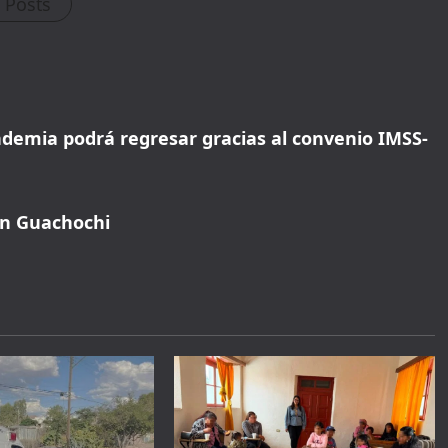
l Posts
Book with Discount →
* Offer valid for first-time bookings up to $3,000. Applies to all payment
cards. Limited availability.
ndemia podrá regresar gracias al convenio IMSS-
en Guachochi