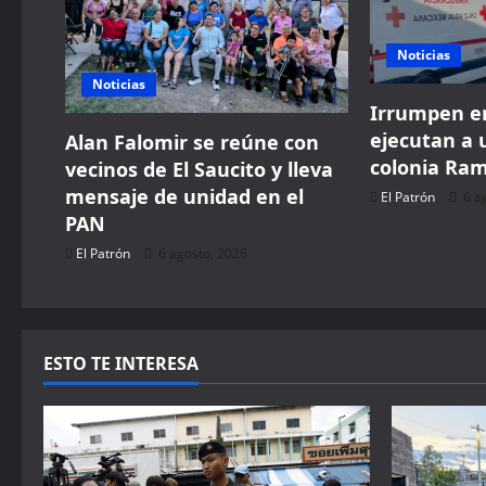
g
a
Noticias
t
Noticias
Irrumpen en
i
ejecutan a 
Alan Falomir se reúne con
colonia Ra
vecinos de El Saucito y lleva
o
mensaje de unidad en el
El Patrón
6 a
n
PAN
El Patrón
6 agosto, 2026
ESTO TE INTERESA