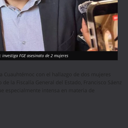
 investiga FGE asesinato de 2 mujeres
 a Cuauhtémoc con el hallazgo de dos mujeres
 de la Fiscalía General del Estado, Francisco Sáenz
ue especialmente intensa en materia de