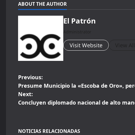
ABOUT THE AUTHOR
El Patrón
Administrator
Visit Website
View Al
P
Previous:
Presume Municipio la «Escoba de Oro», per
o
Next:
s
Concluyen diplomado nacional de alto mando
t
n
NOTICIAS RELACIONADAS