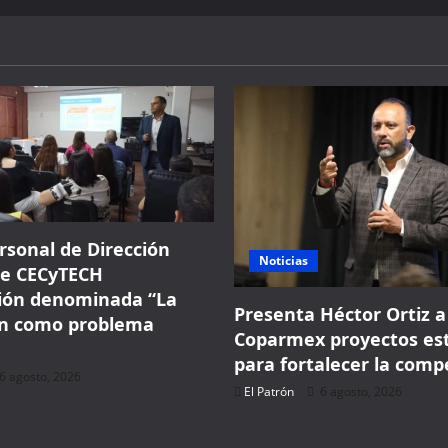
rsonal de Dirección
Noticias
de CECyTECH
ción denominada “La
Presenta Héctor Ortiz a
ón como problema
Coparmex proyectos est
para fortalecer la comp
6 agosto, 2026
El Patrón
6 agosto, 2026