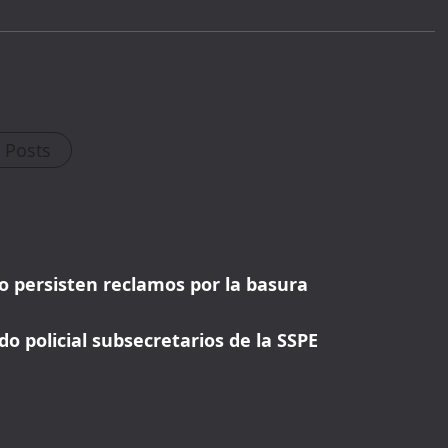
WELCOME15
PROMO CODE
COPY
1,729 people booked today
Book with Discount →
l Posts
* Offer valid for first-time bookings up to $3,000. Applies to all payment
cards. Limited availability.
o persisten reclamos por la basura
 policial subsecretarios de la SSPE