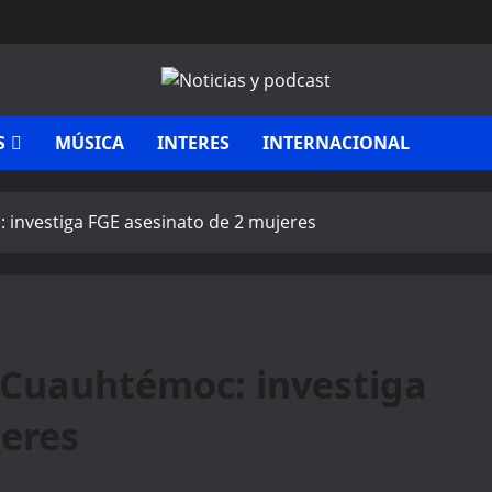
S
MÚSICA
INTERES
INTERNACIONAL
 investiga FGE asesinato de 2 mujeres
 Cuauhtémoc: investiga
jeres