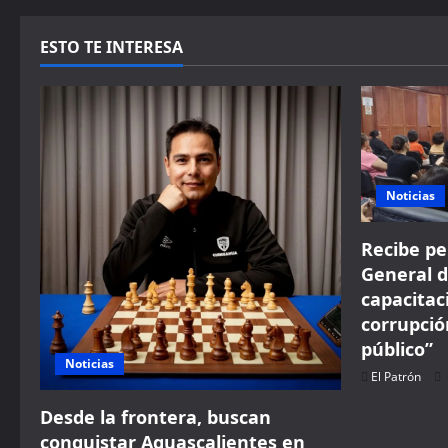
ESTO TE INTERESA
Noticias
Recibe pe
General 
capacita
corrupci
público”
Noticias
El Patrón
Desde la frontera, buscan
conquistar Aguascalientes en