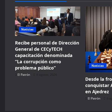
a
v
i
Noticias
g
Recibe personal de Dirección
a
General de CECyTECH
capacitación denominada
t
“La corrupción como
Noticias
i
problema público”
El Patrón
6 agosto, 2026
o
Desde la fr
conquistar 
n
en Ajedrez
El Patrón
6 a