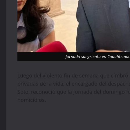
Jornada sangrienta en Cuauhtémoc:
Luego del violento fin de semana que cimbró
privadas de la vida, el encargado del despacho
Soto, reconoció que la jornada del domingo f
homicidios.