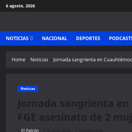
Skip
6 agosto, 2026
to
content
NOTICIAS
NACIONAL
DEPORTES
PODCAST
Home
Noticias
Jornada sangrienta en Cuauhtémoc:
Noticias
Jornada sangrienta en
FGE asesinato de 2 mu
El Patrón
6 julio, 2026
1 minute read