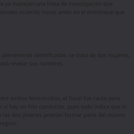
que ya manejan una línea de investigación que
esinato ocurrido horas antes en el entronque que
🔥 LIMITED TIME OFFER
15%
Off Your First Booking
Sign up today and get
15% off
your first hotel
reservation. No promo code needed — discount applies
automatically!
 plenamente identificadas: se trata de dos mujeres,
vitó revelar sus nombres.
ntre ambos feminicidios, el fiscal fue cauto pero
 sí hay un hilo conductor, pues todo indica que el
e las dos jóvenes podrían formar parte del mismo
región.