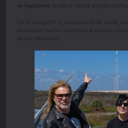
vs Inglaterra
de Maná, donde algunos califica
Otros halagaron la presentación de Maná, as
provocado que los asistentes al partido corea
de los mexicanos.