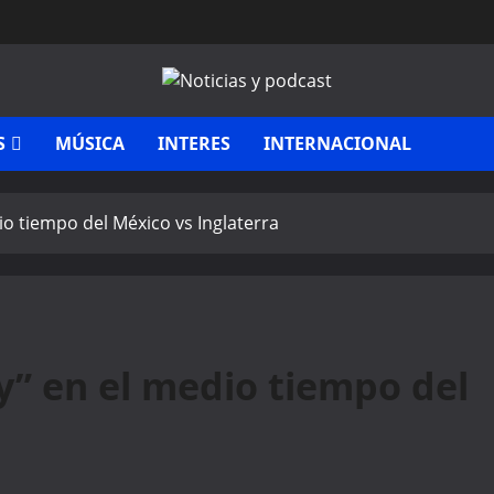
S
MÚSICA
INTERES
INTERNACIONAL
io tiempo del México vs Inglaterra
y” en el medio tiempo del