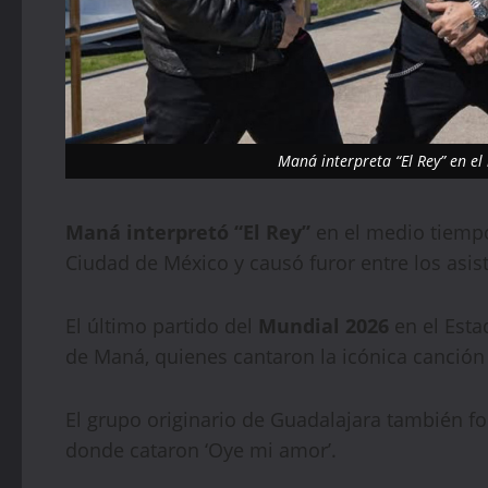
Maná interpreta “El Rey” en el
Maná interpretó “El Rey”
en el medio tiempo
Ciudad de México y causó furor entre los asis
El último partido del
Mundial 2026
en el Esta
de Maná, quienes cantaron la icónica canción 
El grupo originario de Guadalajara también f
donde cataron ‘Oye mi amor’.