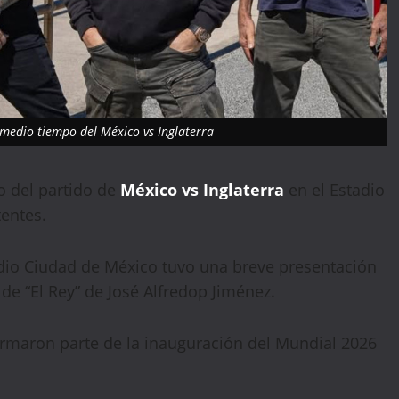
 medio tiempo del México vs Inglaterra
 del partido de
México vs Inglaterra
en el Estadio
tentes.
dio Ciudad de México tuvo una breve presentación
de “El Rey” de José Alfredop Jiménez.
ormaron parte de la inauguración del Mundial 2026