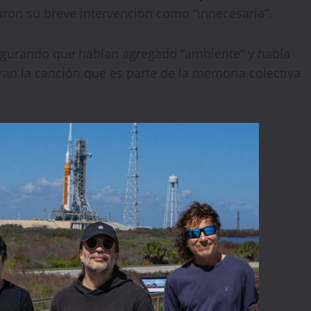
ron su breve intervención como “innecesaria”.
WELCOME15
PROMO CODE
COPY
egurando que habían agregado “ambiente” y había
ran la canción que es parte de la memoria colectiva
1,729 people booked today
Book with Discount →
* Offer valid for first-time bookings up to $3,000. Applies to all payment
cards. Limited availability.