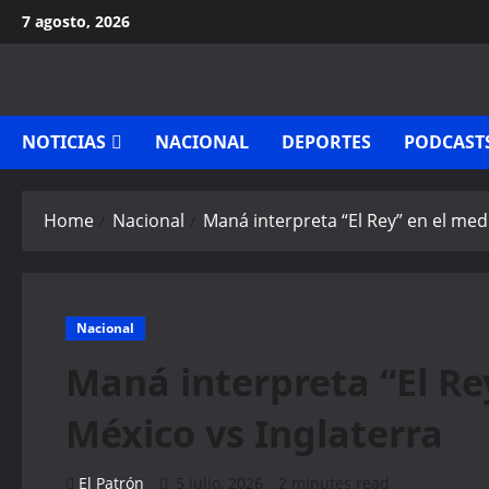
Skip
7 agosto, 2026
to
content
NOTICIAS
NACIONAL
DEPORTES
PODCAST
Home
Nacional
Maná interpreta “El Rey” en el med
Nacional
Maná interpreta “El Re
México vs Inglaterra
El Patrón
5 julio, 2026
2 minutes read