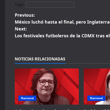
Tags:
Este material es original de SDP
P
Previous:
México luchó hasta el final, pero Inglaterr
o
Next:
s
Los festivales futboleros de la CDMX tras e
t
n
NOTICIAS RELACIONADAS
a
v
i
g
Nacional
Nacional
a