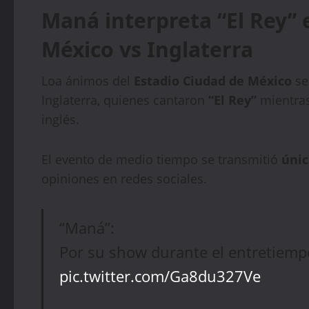
Maná interpreta “El Rey” 
México vs Inglaterra
Loa ánimos del
Estadio Ciudad de México
se
Inglaterra, quienes cantaron
“El Rey”
mientras
inglés.
El evento de medio tiempo se transmitió
únic
opiniones en redes sociales.
“Maná”:
Por su show durante el entretiempo
pic.twitter.com/Ga8du327Ve