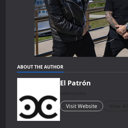
ABOUT THE AUTHOR
El Patrón
Administrator
Visit Website
View Al