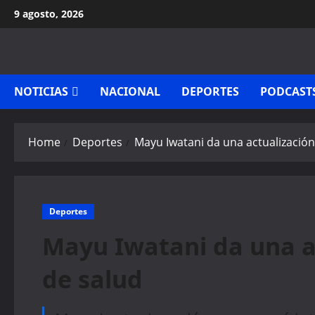
Skip
9 agosto, 2026
to
content
NOTICIAS
NACIONAL
DEPORTES
PODCAST
Home
Deportes
Mayu Iwatani da una actualización
Deportes
Mayu Iwatani da una a
de salud