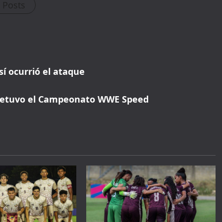
l Posts
reservation. No promo code needed — discount applies
automatically!
í ocurrió el ataque
 retuvo el Campeonato WWE Speed
WELCOME15
PROMO CODE
COPY
1,729 people booked today
Book with Discount →