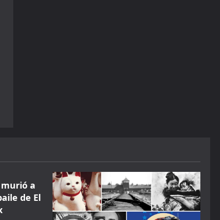
 murió a
aile de El
x