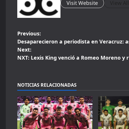
Visit Website
View Al
P
Previous:
Desaparecieron a periodista en Veracruz: as
o
Next:
s
NXT: Lexis King venció a Romeo Moreno y
t
n
NOTICIAS RELACIONADAS
a
v
i