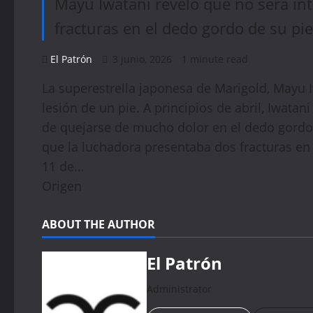
Mayu Iwatani reveló que no será in
fracturas en el dedo gordo de su pi
El Patrón
3 junio, 2026
1 minute read
La superestrella japonesa de Marigold, Mayu 
lesión de un pie. A principios de abril, Iwata
de quejarse de mucho dolor en el dedo gordo 
que la luchadora presentaba dos fracturas en 
11 de…
Origen
ABOUT THE AUTHOR
El Patrón
Administrator