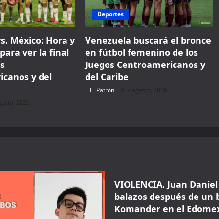
Deportes
* Offer valid for first-time bookings up to $3,000. Applies to all payment
cards. Limited availability.
s. México: Hora y
Venezuela buscará el bronce
para ver la final
en fútbol femenino de los
os
Juegos Centroamericanos y
canos y del
del Caribe
El Patrón
7 agosto, 2026
gosto, 2026
Seguridad
VIOLENCIA. Juan Daniel
balazos después de un b
Komander en el Edome