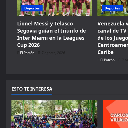
g
Deportes
Deportes
a
Lionel Messi y Telasco
Venezuela v
t
Segovia guían el triunfo de
canal de TV 
i
Inter Miami en la Leagues
de los Jueg
Cup 2026
Centroameri
o
Caribe
El Patrón
7 agosto, 2026
n
El Patrón
7 a
ESTO TE INTERESA