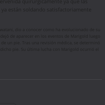
tervenida quirúrgicamente ya que las
e ya están soldando satisfactoriamente
Iwatani, dio a conocer como ha evolucionado de su
ni dejó de aparecer en los eventos de Marigold luego
de un pie. Tras una revisión médica, se determinó
dicho pie. Su última lucha con Marigold ocurrió el
🔥 LIMITED TIME OFFER
15%
Off Your First Booking
Sign up today and get
15% off
your first hotel