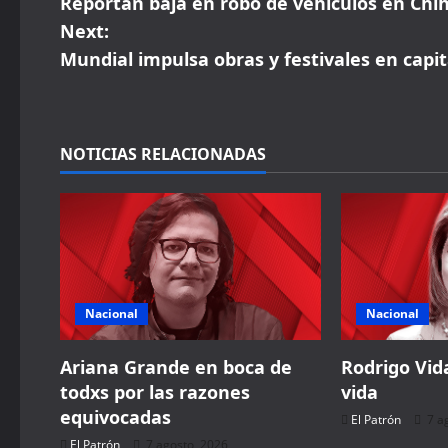
Reportan baja en robo de vehículos en Ch
o
Next:
s
Mundial impulsa obras y festivales en capi
t
n
NOTICIAS RELACIONADAS
a
v
i
g
Nacional
Nacional
a
Ariana Grande en boca de
Rodrigo Vida
todxs por las razones
vida
t
equivocadas
El Patrón
7 a
i
El Patrón
7 agosto, 2026