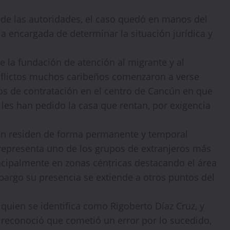
n de las autoridades, el caso quedó en manos del
ia encargada de determinar la situación jurídica y
de la fundación de atención al migrante y al
onflictos muchos caribeños comenzaron a verse
s de contratación en el centro de Cancún en que
les han pedido la casa que rentan, por exigencia
WELCOME15
PROMO CODE
COPY
ún residen de forma permanente y temporal
representa uno de los grupos de extranjeros más
1,729 people booked today
ncipalmente en zonas céntricas destacando el área
argo su presencia se extiende a otros puntos del
Book with Discount →
 quien se identifica como Rigoberto Díaz Cruz, y
* Offer valid for first-time bookings up to $3,000. Applies to all payment
cards. Limited availability.
 reconoció que cometió un error por lo sucedido,