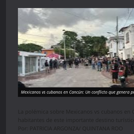
Mexicanos vs cubanos en Cancún: Un conflicto que genera 
La polémica sobre Mexicanos vs cubanos en 
habitantes de este importante destino turísti
Por: PATRICIA ARGONZA/ QUINTANA ROO