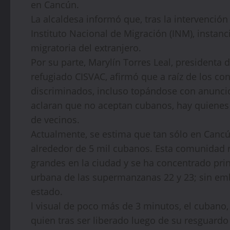
en Cancún.
La alcaldesa informó que, tras la intervenció
Instituto Nacional de Migración (INM), instanc
migratoria del extranjero.
Por su parte, Marylín Torres Leal, presidenta 
refugiado CISVAC, afirmó que a raíz de los c
discriminados, incluso topándose con anuncio
aclaran que no aceptan cubanos, hay quienes 
de vecinos.
Actualmente, se estima que tan sólo en Canc
alrededor de 5 mil cubanos. Esta comunidad 
grandes en la ciudad y se ha concentrado pri
urbana de las supermanzanas 22 y 23; sin emb
estado.
l visual de poco más de 3 minutos, el cubano,
quien tras ser liberado luego de su resguardo