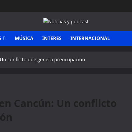
S
MÚSICA
INTERES
INTERNACIONAL
Un conflicto que genera preocupación
en Cancún: Un conflicto
ión