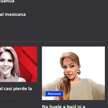
ihuahua
tal mexicana
l casi pierde la
Nacional
gosto, 2026
No huele a baúl ni a