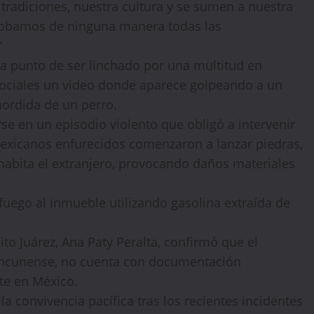
tradiciones, nuestra cultura y se sumen a nuestra
probamos de ninguna manera todas las
”
a punto de ser linchado por una multitud en
sociales un video donde aparece golpeando a un
ordida de un perro.
se en un episodio violento que obligó a intervenir
mexicanos enfurecidos comenzaron a lanzar piedras,
 habita el extranjero, provocando daños materiales
🔥 LIMITED TIME OFFER
fuego al inmueble utilizando gasolina extraída de
15%
Off Your First Booking
to Juárez, Ana Paty Peralta, confirmó que el
Sign up today and get
15% off
your first hotel
cancunense, no cuenta con documentación
reservation. No promo code needed — discount applies
te en México.
automatically!
a convivencia pacífica tras los recientes incidentes