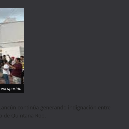
preocupación
Cancún continúa generando indignación entre
co de Quintana Roo.