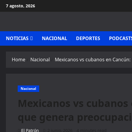
Skip
7 agosto, 2026
to
content
NOTICIAS
NACIONAL
DEPORTES
PODCAST
Home
Nacional
Mexicanos vs cubanos en Cancún: 
Nacional
Mexicanos vs cubanos 
que genera preocupac
El Patrón
2 junio, 2026
4 minutes read