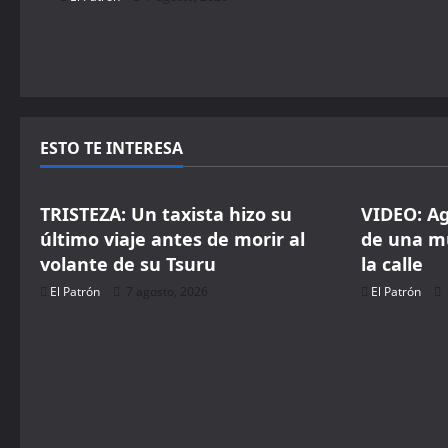
o
n
ESTO TE INTERESA
Seguridad
Seguridad
TRISTEZA: Un taxista hizo su
VIDEO: A
último viaje antes de morir al
de una m
volante de su Tsuru
la calle
El Patrón
7 agosto, 2026
El Patrón