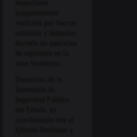
importante
aseguramiento
realizado por fuerzas
estatales y federales
durante un operativo
de vigilancia en la
zona fronteriza.
Elementos de la
Secretaría de
Seguridad Pública
del Estado, en
coordinación con el
Ejército Mexicano y