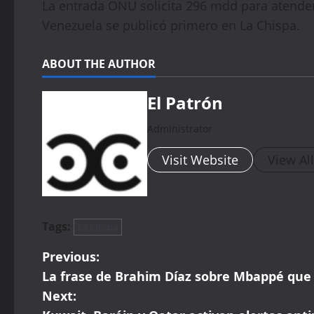
La entrada ONU solicita 296 mdd para atende
Venezuela se publicó primero en La Chispa.
ABOUT THE AUTHOR
El Patrón
Administrator
Visit Website
View Al
Tags:
La Chispa
P
Previous:
La frase de Brahim Díaz sobre Mbappé que
o
Next: