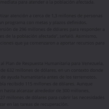
mediata para atender a la población afectada.
ntizar atención a cerca de 1,3 millones de personas
un programa con metas y plazos definidos.
ersión de 296 millones de dólares para responder a
s de la población afectada”, señaló. Asimismo,
zaciones que ya comenzaron a aportar recursos para
 al Plan de Respuesta Humanitaria para Venezuela,
🔥 LIMITED TIME OFFER
 de 632 millones de dólares, en un contexto donde
15%
Off Your First Booking
 de ayuda humanitaria antes de los terremotos.
bía recibido 115 millones de dólares. Aunque
Sign up today and get
15% off
your first hotel
reservation. No promo code needed — discount applies
 hasta alcanzar alrededor de 300 millones,
automatically!
 627 millones de dólares para cubrir las necesidades
ar en las tareas de recuperación.