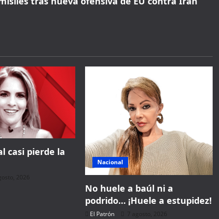
misiles tras nueva ofensiva de EU contra Irán
l casi pierde la
Nacional
gosto, 2026
No huele a baúl ni a
podrido… ¡Huele a estupidez!
El Patrón
7 agosto, 2026