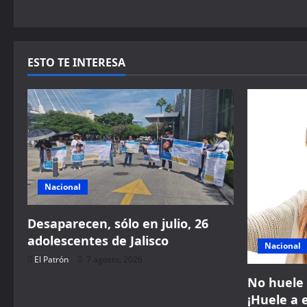
n
ESTO TE INTERESA
Nacional
Desaparecen, sólo en julio, 26
adolescentes de Jalisco
Nacional
El Patrón
7 agosto, 2026
No huele 
¡Huele a 