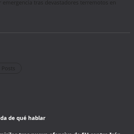
r emergencia tras devastadores terremotos en
l Posts
WELCOME15
PROMO CODE
COPY
1,729 people booked today
Book with Discount →
* Offer valid for first-time bookings up to $3,000. Applies to all payment
 da de qué hablar
cards. Limited availability.