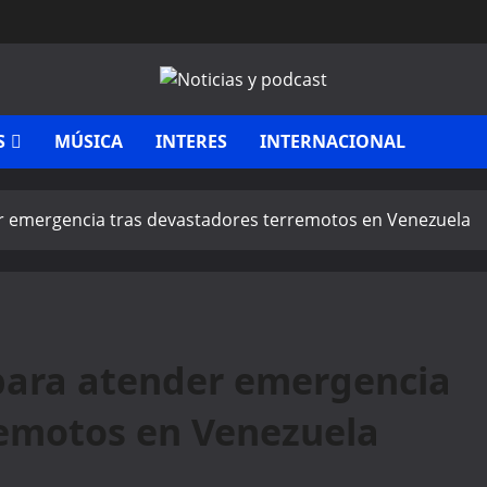
S
MÚSICA
INTERES
INTERNACIONAL
r emergencia tras devastadores terremotos en Venezuela
para atender emergencia
remotos en Venezuela