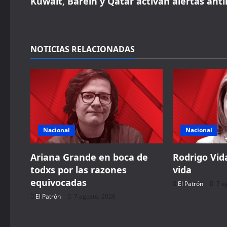
s
Kuwait, Baréin y Qatar activan alertas anti
t
n
NOTICIAS RELACIONADAS
a
v
i
g
Nacional
Nacional
a
Ariana Grande en boca de
Rodrigo Vida
todxs por las razones
vida
t
equivocadas
El Patrón
7 a
i
El Patrón
7 agosto, 2026
o