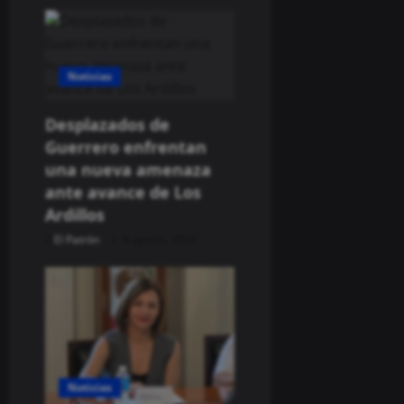
Noticias
Desplazados de
Guerrero enfrentan
una nueva amenaza
ante avance de Los
Ardillos
El Patrón
8 agosto, 2026
Noticias