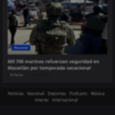
Nacional
Mil 700 marinos refuerzan seguridad en
Mazatlán por temporada vacacional
El Patrón
9 agosto, 2026
Noticias
Nacional
Deportes
Podcasts
Música
Interes
Internacional