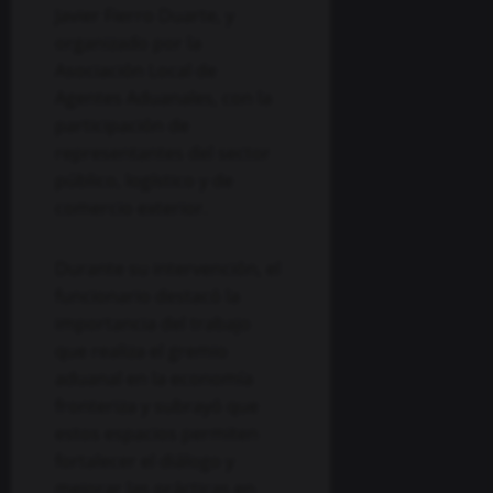
Javier Fierro Duarte, y
organizado por la
Asociación Local de
Agentes Aduanales, con la
participación de
representantes del sector
público, logístico y de
comercio exterior.
Durante su intervención, el
funcionario destacó la
importancia del trabajo
que realiza el gremio
aduanal en la economía
fronteriza y subrayó que
estos espacios permiten
fortalecer el diálogo y
mejorar las prácticas en