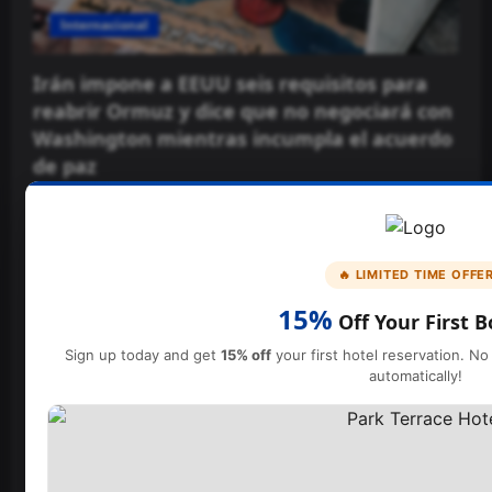
Internacional
Irán impone a EEUU seis requisitos para
reabrir Ormuz y dice que no negociará con
Washington mientras incumpla el acuerdo
de paz
El Patrón
9 agosto, 2026
🔥 LIMITED TIME OFFE
15%
Off Your First 
Sign up today and get
15% off
your first hotel reservation. 
automatically!
Nacional