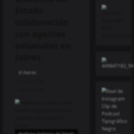
Estado
colaboración
con agentes
aduanales en
Juárez
El Patrón
1 junio, 2026
1 minute read
Reafirma Gobierno del Estado