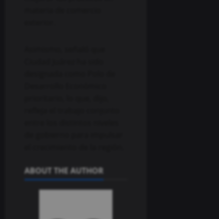
materia de comercio
exterior.
Asimismo, señaló que
Ciudad Juárez ha sido
designada como Polo de
Desarrollo Económico
prioritario, lo que, dijo,
refleja el trabajo conjunto
entre los distintos niveles
de gobierno para impulsar
el crecimiento de la región.
ABOUT THE AUTHOR