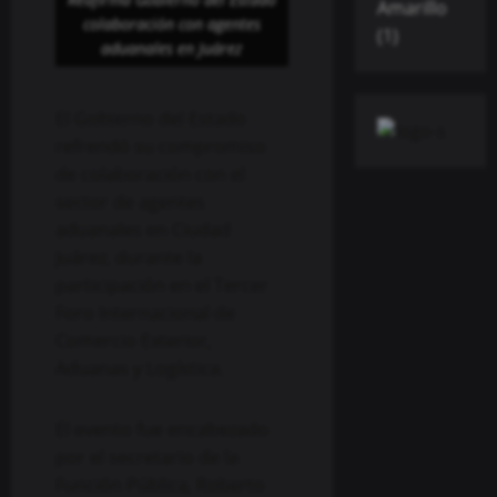
colaboración con agentes
aduanales en Juárez
El Gobierno del Estado
refrendó su compromiso
de colaboración con el
sector de agentes
aduanales en Ciudad
Juárez, durante la
participación en el Tercer
Foro Internacional de
Comercio Exterior,
Aduanas y Logística.
El evento fue encabezado
por el secretario de la
Función Pública, Roberto