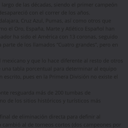
o largo de las décadas, siendo el primer campeón
desapareció con el correr de los años.
alajara, Cruz Azul, Pumas, así como otros que
omo el Oro, España, Marte y Atlético Español han
nador ha sido el América con 13 coronas, seguido
 parte de los llamados “Cuatro grandes”, pero en
WELCOME15
PROMO CODE
COPY
l mexicano y que lo hace diferente al resto de otros
1,729 people booked today
 una tabla porcentual para determinar al equipo
escrito, pues en la Primera División no existe el
Book with Discount →
Monte resguarda más de 200 tumbas de
* Offer valid for first-time bookings up to $3,000. Applies to all payment
cards. Limited availability.
o de los sitios históricos y turísticos más
final de eliminación directa para definir al
o cambió al de torneos cortos (dos campeones por