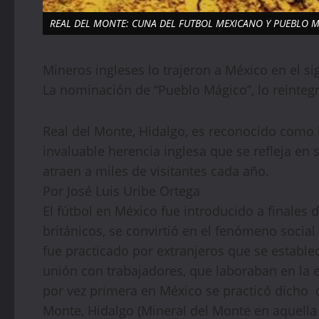
REAL DEL MONTE: CUNA DEL FUTBOL MEXICANO Y PUEBLO 
Mineros ingleses lo trajeron a México en el sig
La nominación de “Pueblo Mágico”, lo reintegro
Real del Monte, Hidalgo, es reconocido como 
invaluable herencia inglesa que se refleja en s
atraen a miles de visitantes cada año.
Por José Luis Uribe Ortega
El fútbol en México fue introducido a finales 
británicos, se convirtió en el fenómeno social
fue practicado por extranjeros que se estable
unión con trabajadores, que laboraban en la e
por vez primera en México se practicó dicho d
Monte, Hidalgo (Mineral del Monte en aquella