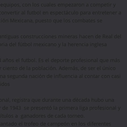
equipos, con los cuales empezaron a competir y
nvertir al futbol en espectáculo para entretener a
lución Mexicana, puesto que los combates se
 antiguas construcciones mineras hacen de Real del
ia del fútbol mexicano y la herencia inglesa
8 años el futbol. Es el deporte profesional que más
🔥 LIMITED TIME OFFER
 ciento de la población. Además, de ser el único
15%
Off Your First Booking
a segunda nación de influencia al contar con casi
Sign up today and get
15% off
your first hotel
nidos
reservation. No promo code needed — discount applies
automatically!
sional, registra que durante una década hubo una
ir de 1943 se presentó la primera liga profesional y
ítulos a ganadores de cada torneo.
antado el trofeo de campeón en los diferentes