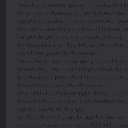
formatos de torneos que se han realizado a l
en la historia Asturias, equipo histórico que 
Equipos tan tradicionales como América, Guad
viven en la memoria y en libros de historia c
competido por el título y de estos, el más ga
del Guadalajara con 12 y Toluca, que no forma
sus vitrinas gozan de 10 coronas.
Una de las características que guarda el fútbo
torneos en el mundo es la implementación de
que desciende, pero esto último queda solo en 
descenso, pero tampoco el ascenso.
El emblemático Panteón Inglés de Real del 
descendientes británicos, convirtiéndose en un
representativos de Hidalgo.
En 1970-71 se introdujo la “Liguilla”, una fase 
campeón. Posteriormente, en 1996, el format