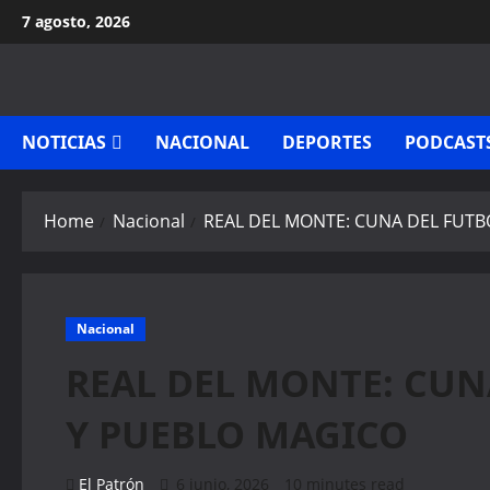
Skip
7 agosto, 2026
to
content
NOTICIAS
NACIONAL
DEPORTES
PODCAST
Home
Nacional
REAL DEL MONTE: CUNA DEL FUT
Nacional
REAL DEL MONTE: CU
Y PUEBLO MAGICO
El Patrón
6 junio, 2026
10 minutes read