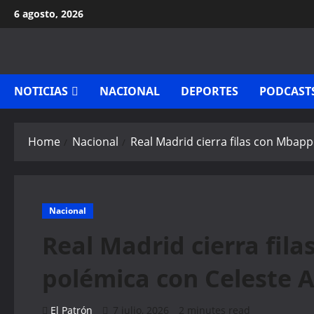
Skip
6 agosto, 2026
to
content
NOTICIAS
NACIONAL
DEPORTES
PODCAST
Home
Nacional
Real Madrid cierra filas con Mbapp
Nacional
Real Madrid cierra fila
polémica con Celeste A
El Patrón
7 julio, 2026
2 minutes read