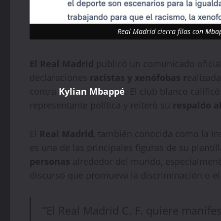
Real Madrid cierra filas con Mba
El Real Madrid
publicó un comunicado oficial
declaraciones
racistas y xenófobas r
ealizad
contra
Kylian Mbappé
. El club blanco calif
representante política y reiteró su
respaldo al
El
Real Madrid
, también conocida como la i
es una de las principales figuras de su planti
personas
alrededor del mundo, especialmente
discurso que promueva la discriminación o el
“El Real Madrid C. F. quiere manife