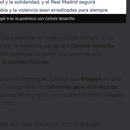
ppé tras la polémica con Celeste Amarilla
 para expresar su “más rotundo rechazo” a las
as por la senadora paraguaya
Celeste Amarilla
icó los comentarios como impropios de una
 futbolista francés.
nstitución merengue, subrayó que
Mbappé
no solo
lla, sino también un
referente para millones de
 para niños y niñas, por lo que condenó cualquier
 odio.
star su más rotundo rechazo a las