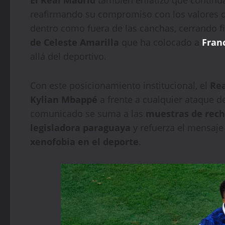
reafirmando su compromiso con los valores d
dentro como fuera de las canchas, cerrando fi
de Celeste Amarilla
que ha colocado a
Fran
allá del deportivo.
Con este posicionamiento institucional, el
Re
Kylian Mbappé
a frente a cualquier ataque d
comunicado se suma a las
muestras de rec
legisladora paraguaya
y refuerza el mensaje 
xenofobia en el deporte
.