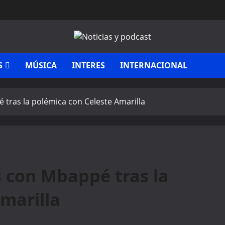
S
MÚSICA
INTERES
INTERNACIONAL
é tras la polémica con Celeste Amarilla
s con Mbappé tras la
marilla