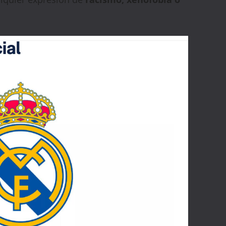
WELCOME15
PROMO CODE
COPY
1,729 people booked today
Book with Discount →
* Offer valid for first-time bookings up to $3,000. Applies to all payment
cards. Limited availability.