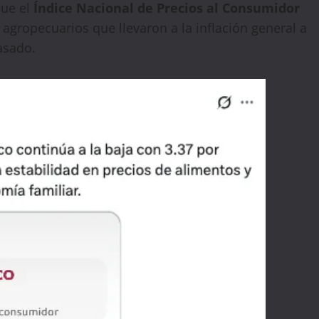
que el
Índice Nacional de Precios al Consumidor
 agropecuarios que llevaron a la inflación general a
asado.
🔥 LIMITED TIME OFFER
15%
Off Your First Booking
Sign up today and get
15% off
your first hotel
reservation. No promo code needed — discount applies
automatically!