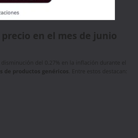
precio en el mes de junio
 disminución del 0.27% en la inflación durante el
os de productos genéricos
. Entre estos destacan: