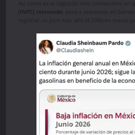
Así como es el segundo mes consecutivo en 
(INPC) retrocede
, pese a presiones en bienes
registrar un pico más alto (4.59%) en marzo p