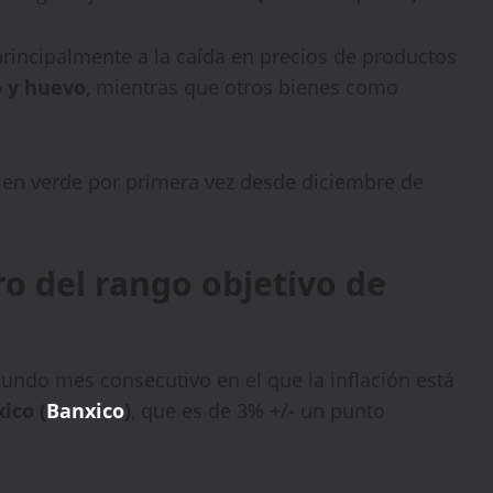
 principalmente a la caída en precios de productos
o y huevo
, mientras que otros bienes como
 en verde por primera vez desde diciembre de
ro del rango objetivo de
gundo mes consecutivo en el que la inflación está
ico (
Banxico
)
, que es de 3% +/- un punto