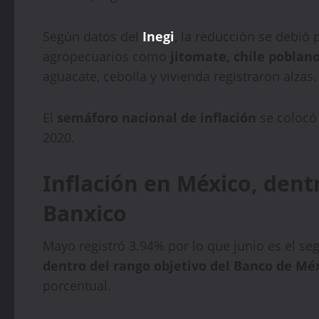
Según datos del
Inegi
, la reducción se debió
agropecuarios como
jitomate, chile poblan
aguacate, cebolla y vivienda registraron alzas.
El
semáforo nacional de inflación
se colocó
2020.
Inflación en México, dent
Banxico
Mayo registró 3.94% por lo que junio es el se
dentro del rango objetivo del Banco de Méx
porcentual.