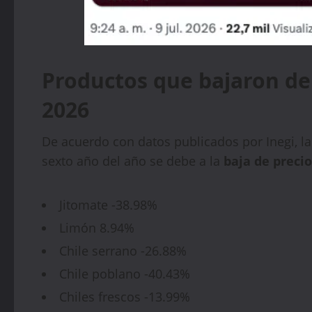
Productos que bajaron de 
2026
De acuerdo con datos publicados por Inegi, la
sexto año del año se debe a la
baja de preci
Jitomate -38.98%
Limón 8.94%
Chile serrano -26.88%
Chile poblano -40.43%
Chiles frescos -13.99%