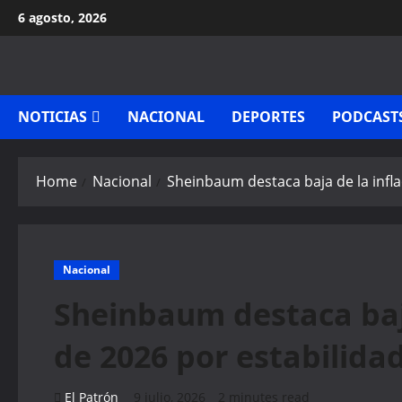
Skip
6 agosto, 2026
to
content
NOTICIAS
NACIONAL
DEPORTES
PODCAST
Home
Nacional
Sheinbaum destaca baja de la infla
Nacional
Sheinbaum destaca baja
de 2026 por estabilida
El Patrón
9 julio, 2026
2 minutes read