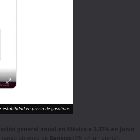
 estabilidad en precio de gasolinas
lación general anual en México a 3.37% en junio
 rango objetivo de
Banxico
(3% +/- un punto).