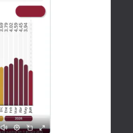
WELCOME15
PROMO CODE
COPY
1,729 people booked today
Book with Discount →
* Offer valid for first-time bookings up to $3,000. Applies to all payment
cards. Limited availability.