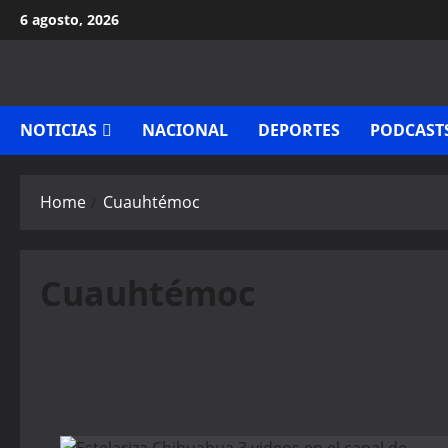
Skip
6 agosto, 2026
to
content
NOTICIAS
NACIONAL
DEPORTES
PODCAST
Home
Cuauhtémoc
Cuauhtémoc