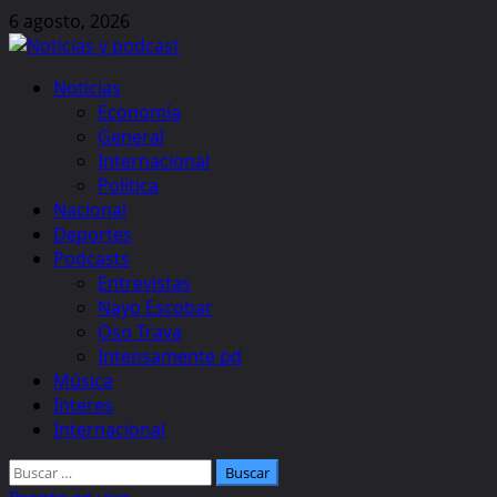
Skip
6 agosto, 2026
to
content
Primary
Noticias
Menu
Economía
General
Internacional
Política
Nacional
Deportes
Podcasts
Entrevistas
Nayo Escobar
Oso Trava
Intensamente pd
Música
Interes
Internacional
Buscar: