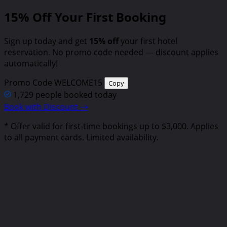
15%
Off Your First Booking
Sign up today and get
15% off
your first hotel
reservation. No promo code needed — discount applies
automatically!
Promo Code
WELCOME15
Copy
1,729 people booked today
Book with Discount →
* Offer valid for first-time bookings up to $3,000. Applies
to all payment cards. Limited availability.