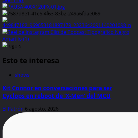
Leer más
more
about
Protege
a
tus
mascotas
del
frío,
Esto te interesa
mira
las
recomendaciones
shows
por
Kit Connor en conversaciones para ser
temporada
invernal
Cyclops en reboot de ‘X-Men’ del MCU
El Patrón
6 agosto, 2026