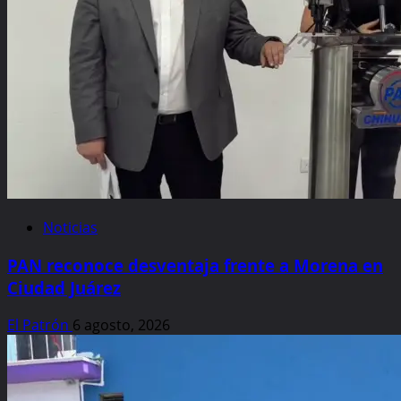
Noticias
PAN reconoce desventaja frente a Morena en
Ciudad Juárez
El Patrón
6 agosto, 2026