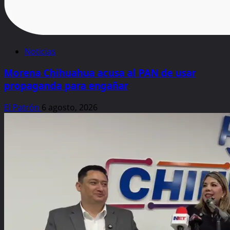
Noticias
Morena Chihuahua acusa al PAN de usar
propaganda para engañar
El Patrón
6 agosto, 2026