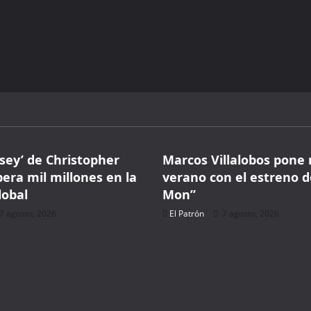
WELCOME15
PROMO CODE
COPY
1,729 people booked today
Book with Discount →
Música
* Offer valid for first-time bookings up to $3,000. Applies to all payment
cards. Limited availability.
sey’ de Christopher
Marcos Villalobos pone 
era mil millones en la
verano con el estreno 
lobal
Mon”
7 agosto, 2026
El Patrón
7 agosto, 2026