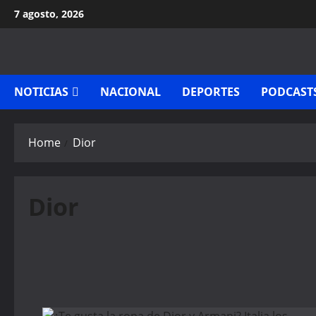
Skip
7 agosto, 2026
to
content
NOTICIAS
NACIONAL
DEPORTES
PODCAST
Home
Dior
Dior