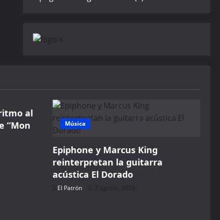
ritmo al
de “Mon
Música
Epiphone y Marcus King
reinterpretan la guitarra
acústica El Dorado
El Patrón
7 agosto, 2026