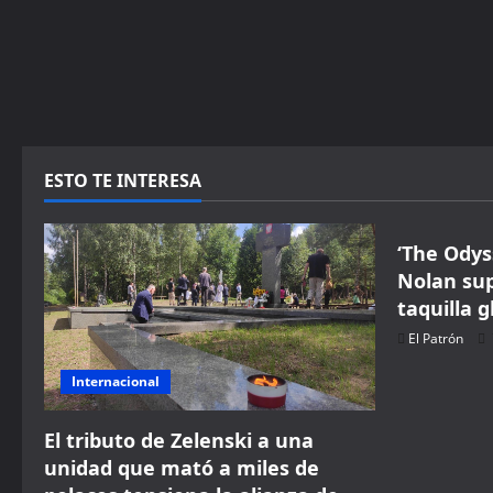
ESTO TE INTERESA
shows
‘The Odys
Nolan sup
taquilla g
El Patrón
Internacional
El tributo de Zelenski a una
unidad que mató a miles de