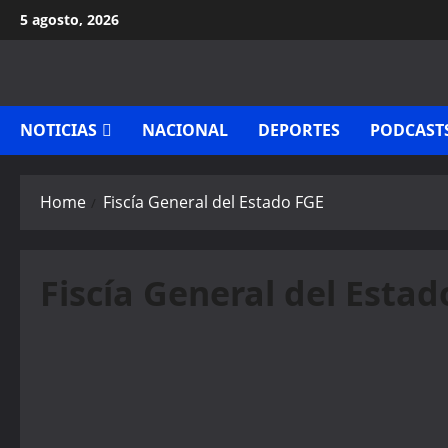
Skip
5 agosto, 2026
to
content
NOTICIAS
NACIONAL
DEPORTES
PODCAST
Home
Fiscía General del Estado FGE
Fiscía General del Estad