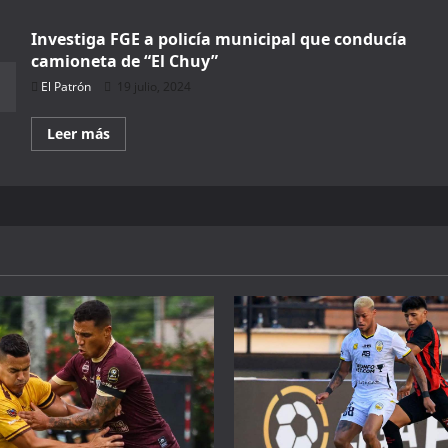
muerto
reo
Investiga FGE a policía municipal que conducía
en
Aquiles
camioneta de “El Chuy”
Serdán;
FGE
El Patrón
19 julio, 2024
apuesta
a
versión
Read
Leer más
de
more
suicidio
about
Investiga
FGE
a
policía
municipal
que
conducía
camioneta
de
“El
Chuy”