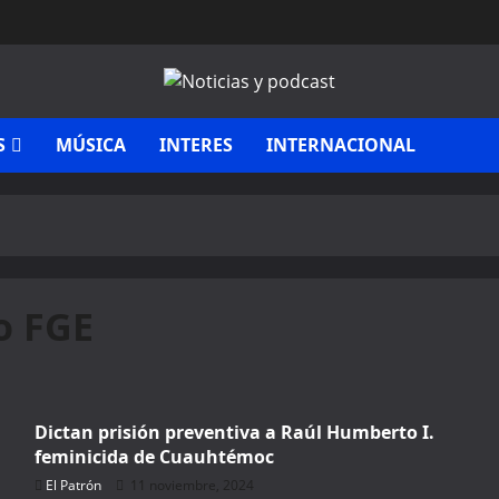
S
MÚSICA
INTERES
INTERNACIONAL
o FGE
Dictan prisión preventiva a Raúl Humberto I.
feminicida de Cuauhtémoc
El Patrón
11 noviembre, 2024