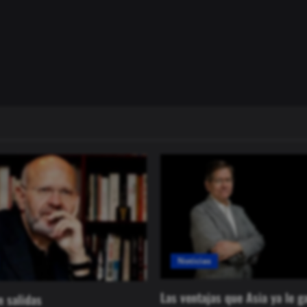
Noticias
Las ventajas que Asia ya le g
n salidas