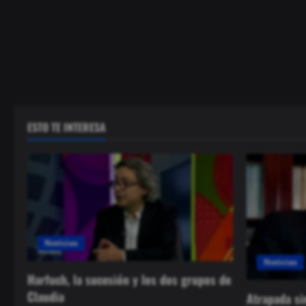
ESTO TE INTERESA
Noticias
Noticias
Harfuch, la sucesión y los dos grupos de
Claudia
Atrapada si