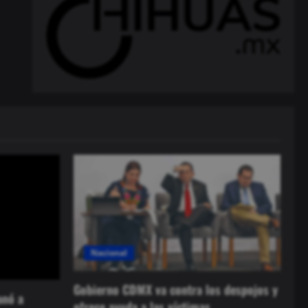
Nacional
Gobierno CDMX va contra los despojos y
anó a
ofrece ayuda a las víctimas