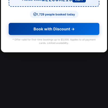
1,729 people booked today
Book with Discount →
* Offer valid for first-time bookings up to $3,000. Applies to all payment
cards. Limited availability.