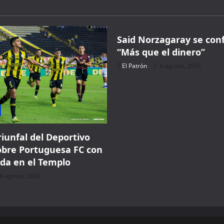
Judicial;
AMLO
1,729 people booked today
Música
lo
señala
de
ilegal
Said Norzagaray se con
Book with Discount →
“Más que el dinero”
* Offer valid for first-time bookings up to $3,000. Applies to all payment
El Patrón
6 agosto, 2026
cards. Limited availability.
riunfal del Deportivo
obre Portuguesa FC con
da en el Templo
6 agosto, 2026