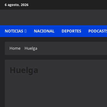
Skip
6 agosto, 2026
to
content
NOTICIAS
NACIONAL
DEPORTES
PODCAST
Home
Huelga
Huelga