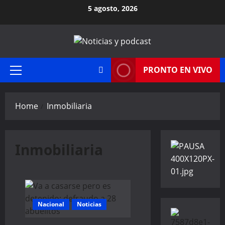
Skip
5 agosto, 2026
to
content
PRONTO EN VIVO
Primary
Menu
Home
Inmobiliaria
Inmobiliaria
Nacional
Noticias