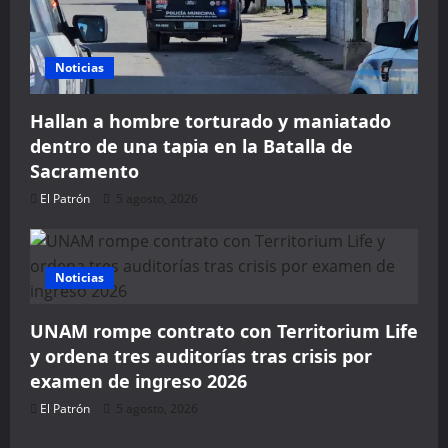
Noticias
Hallan a hombre torturado y maniatado
dentro de una tapia en la Batalla de
Sacramento
El Patrón
5 agosto, 2026
Noticias
🔥 LIMITED TIME OFFER
UNAM rompe contrato con Territorium Life
15%
y ordena tres auditorías tras crisis por
Off Your First B
examen de ingreso 2026
Sign up today and get
15% off
your first hotel reservation. N
automatically!
El Patrón
5 agosto, 2026
Seguridad