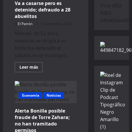
Va a casarse pero es
detenido; defraudo a 28
abuelitos
El Patrón
12 noviembre, 2024
Manuel, de 52 años,
mientras se dirigía a su
boda fue detenido el
sábado en el municipio...
Read
Leer más
more
about
Va
a
casarse
pero
Economía
es
Noticias
detenido;
defraudo
a
Alerta Bonilla posible
28
abuelitos
fraude de Torre Zahara;
no han tramitado
permisos