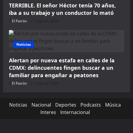
TERRIBLE. El señor Héctor tenía 70 años,
iba a su trabajo y un conductor lo mató
El Patrón
5 agosto, 2026
Noticias
Alertan por nueva estafa en calles de la
WELCOME15
PROMO CODE
CDMX: delincuentes fingen buscar a un
familiar para engañar a peatones
1,729 people booked to
El Patrón
5 agosto, 2026
Book with Discount 
Noticias
Nacional
Deportes
Podcasts
Música
* Offer valid for first-time bookings up to $3,000. Applies to all 
Interes
Internacional