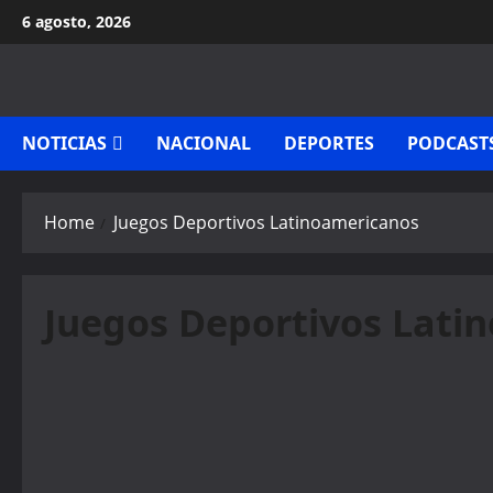
Skip
6 agosto, 2026
to
content
NOTICIAS
NACIONAL
DEPORTES
PODCAST
Home
Juegos Deportivos Latinoamericanos
Juegos Deportivos Lati