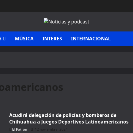
S
MÚSICA
INTERES
INTERNACIONAL
noamericanos
🔥 LIMITED TIME OFFER
Acudirá delegación de policías y bomberos de
15%
Chihuahua a Juegos Deportivos Latinoamericanos
Off Your First Booking
El Patrón
12 noviembre, 2024
Sign up today and get
15% off
your first hotel