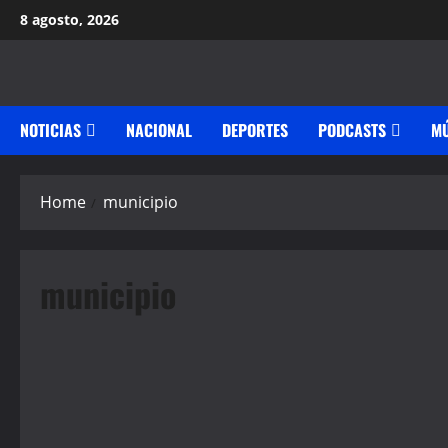
Skip
8 agosto, 2026
to
content
NOTICIAS
NACIONAL
DEPORTES
PODCASTS
MÚ
Home
municipio
municipio