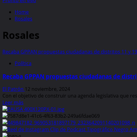
Pronto en vivo
Home
Rosales
Rosales
Recaba GPPAN propuestas ciudadanas de distritos 11 y 19 
Política
Recaba GPPAN propuestas ciudadanas de distrit
El Patrón
12 noviembre, 2024
Con el objetivo de construir una agenda legislativa que res
Read
Leer más
more
about
Recaba
GPPAN
propuestas