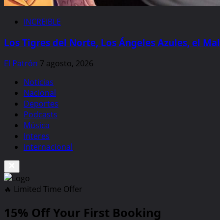
INCREIBLE
Los Tigres del Norte, Los Ángeles Azules, el Mal
El Patrón
7 agosto, 2026
Noticias
Nacional
Deportes
Podcasts
Música
Interes
Internacional
🔥 Limited Time Offer
15%
Off Your First Booking