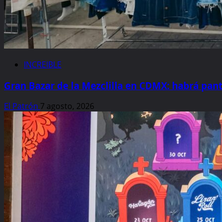
INCREIBLE
Gran Bazar de la Mezclilla en CDMX: habrá pant
El Patrón
7 agosto, 2026