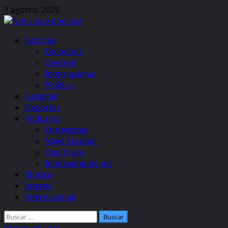
Skip
7 agosto, 2026
to
content
Primary
Noticias
Menu
Economía
General
Internacional
Política
Nacional
Deportes
Podcasts
Entrevistas
Nayo Escobar
Oso Trava
Intensamente pd
Música
Interes
Internacional
Buscar: