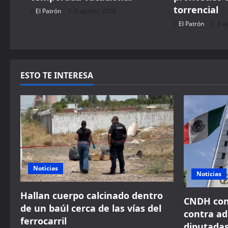
torrencial
El Patrón
9 agosto, 2026
o
El Patrón
9 a
n
ESTO TE INTERESA
Noticias
Noticias
Hallan cuerpo calcinado dentro
CNDH con
de un baúl cerca de las vías del
contra ad
ferrocarril
diputadas