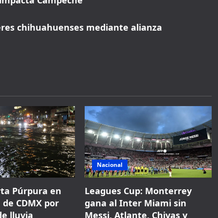
a impacta Campeche
jeres chihuahuenses mediante alianza
Nacional
rta Púrpura en
Leagues Cup: Monterrey
a de CDMX por
gana al Inter Miami sin
e lluvia
Messi, Atlante, Chivas y