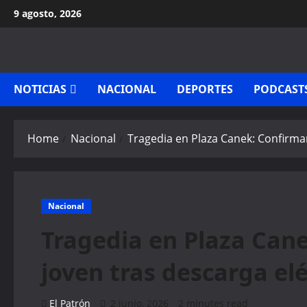
Skip
9 agosto, 2026
to
content
NOTICIAS
NACIONAL
DEPORTES
PODCAST
Home
Nacional
Tragedia en Plaza Canek: Confirma
Nacional
Tragedia en Plaza Can
joven tras descarga elé
El Patrón
2 junio, 2026
2 minutes read