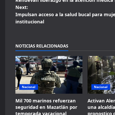
Renuevan liderazgo en la atención médic
o
Next:
s
Impulsan acceso a la salud bucal para mu
institucional
t
n
a
NOTICIAS RELACIONADAS
v
i
g
Nacional
Nacional
a
t
Mil 700 marinos refuerzan
Activan Ale
seguridad en Mazatlán por
una alcaldí
i
temporada vacacional
pronostico d