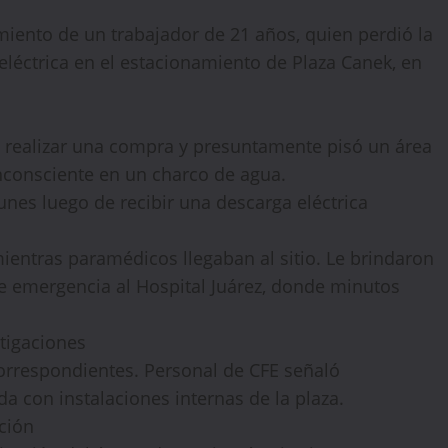
miento de un trabajador de 21 años, quien perdió la
 eléctrica en el estacionamiento de Plaza Canek, en
 a realizar una compra y presuntamente pisó un área
consciente en un charco de agua.
unes luego de recibir una descarga eléctrica
ientras paramédicos llegaban al sitio. Le brindaron
🔥 LIMITED TIME OFFER
e emergencia al Hospital Juárez, donde minutos
15%
Off Your First Booking
tigaciones
Sign up today and get
15% off
your first hotel
correspondientes. Personal de CFE señaló
reservation. No promo code needed — discount applies
automatically!
da con instalaciones internas de la plaza.
ación