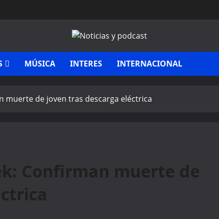
S
MÚSICA
INTERES
INTERNACIONAL
n muerte de joven tras descarga eléctrica
ek: Confirman muerte de
ctrica