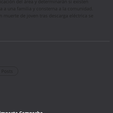
icación del área y determinarán si existen
a a una familia y consterna a la comunidad.
 muerte de joven tras descarga eléctrica se
WELCOME15
PROMO CODE
COPY
l Posts
1,729 people booked today
Book with Discount →
* Offer valid for first-time bookings up to $3,000. Applies to all payment
cards. Limited availability.