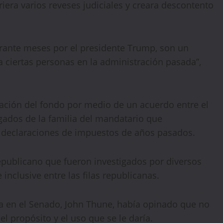
iera varios reveses judiciales y creara descontento
urante meses por el presidente Trump, son un
a ciertas personas en la administración pasada”,
ación del fondo por medio de un acuerdo entre el
ogados de la familia del mandatario que
s declaraciones de impuestos de años pasados.
WELCOME15
PROMO CODE
COPY
epublicano que fueron investigados por diversos
1,729 people booked today
inclusive entre las filas republicanas.
Book with Discount →
ana en el Senado, John Thune, había opinado que no
* Offer valid for first-time bookings up to $3,000. Applies to all payment
el propósito y el uso que se le daría.
cards. Limited availability.