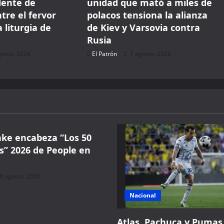
dente de
unidad que mató a miles de
tre el fervor
polacos tensiona la alianza
a liturgia de
de Kiev y Varsovia contra
Rusia
gosto, 2026
El Patrón
7 agosto, 2026
ke encabeza “Los 50
s” 2026 de People en
8 agosto, 2026
Nacional
Atlas, Pachuca y Pumas