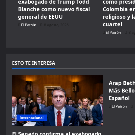
exabogado de Trump Todd
como presi
Blanche como nuevo fiscal
Colombia en
o
general de EEUU
religioso y l
n
cuartel
El Patrón
8 agosto, 2026
El Patrón
8 a
ESTO TE INTERESA
Música
Arap Beth
Más Bello
Español
El Patrón
Internacional
El Senado confirma al exabogado