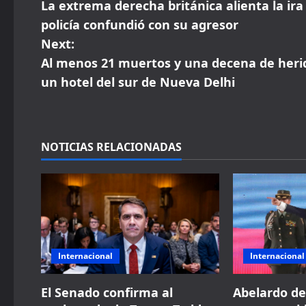
La extrema derecha británica alienta la ira 
o
policía confundió con su agresor
s
Next:
Al menos 21 muertos y una decena de heri
t
un hotel del sur de Nueva Delhi
n
a
NOTICIAS RELACIONADAS
v
i
g
a
Internacional
Internacional
t
El Senado confirma al
Abelardo de 
i