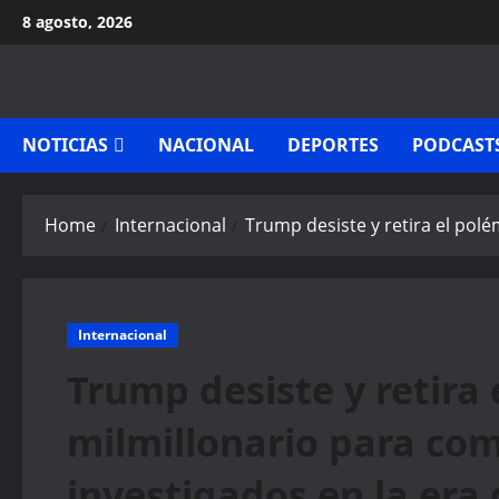
Skip
8 agosto, 2026
to
content
NOTICIAS
NACIONAL
DEPORTES
PODCAST
Home
Internacional
Trump desiste y retira el pol
Internacional
Trump desiste y retira
milmillonario para com
investigados en la era