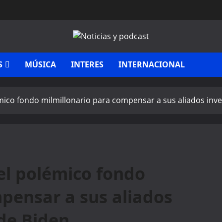
S
MÚSICA
INTERES
INTERNACIONAL
émico fondo milmillonario para compensar a sus aliados inve
 el polémico fondo
pensar a sus aliados
 de Biden