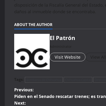
disposición de la Fiscalía General del Estado,
daños al inmueble donde se encontraba.
ABOUT THE AUTHOR
El Patrón
Administrator
Visit Website
View Al
Tags:
Bomberos de Chihuahua
Chihuahua Capital
Direcci
P
Previous:
Piden en el Senado rescatar trenes; es tra
o
Next: