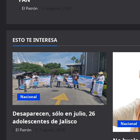
n
El Patrón
6 agosto, 2026
ESTO TE INTERESA
Nacional
Desaparecen, sólo en julio, 26
adolescentes de Jalisco
Nacional
El Patrón
7 agosto, 2026