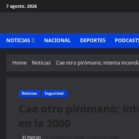
Skip
7 agosto, 2026
to
content
NOTICIAS
NACIONAL
DEPORTES
PODCAST
Home
Noticias
Cae otro pirómano; intenta incendia
Noticias
Seguridad
Cae otro pirómano; int
en la 2000
El Patrón
15 octubre, 2024
1 minute read