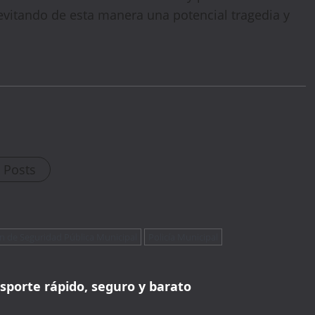
 evitando de esta manera una potencial tragedia y
🔥 LIMITED TIME OFFER
15%
Off Your First Booking
Sign up today and get
15% off
your first hotel
reservation. No promo code needed — discount applies
automatically!
l Posts
ón de Seguridad Pública Municipal
Policía Municipal
nsporte rápido, seguro y barato