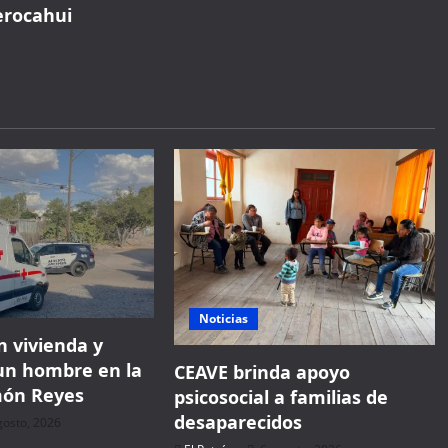
erocahui
WELCOME15
PROMO CODE
COPY
1,729 people booked today
Book with Discount →
* Offer valid for first-time bookings up to $3,000. Applies to all payment
cards. Limited availability.
Noticias
 vivienda y
un hombre en la
CEAVE brinda apoyo
món Reyes
psicosocial a familias de
desaparecidos
gosto, 2026