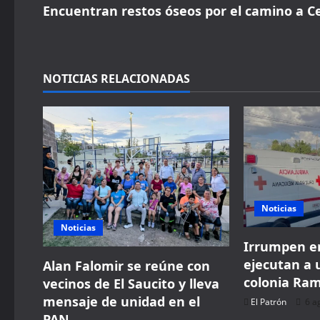
s
Encuentran restos óseos por el camino a C
t
n
NOTICIAS RELACIONADAS
a
v
i
g
Noticias
a
Noticias
Irrumpen en
t
ejecutan a 
Alan Falomir se reúne con
i
colonia Ra
vecinos de El Saucito y lleva
mensaje de unidad en el
El Patrón
6 a
o
PAN