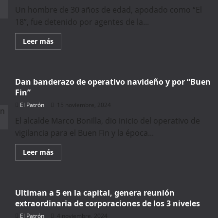
Un hombre de 30 años de edad, apodado como “El
18”, fue detenido por agentes de la...
Read
Leer más
more
about
Entrega
Policía
Municipal
Dan banderazo de operativo navideño y por “Buen
al
MP
Fin”
al
“18”,
El Patrón
15 noviembre, 2024
presunto
feminicida
El alcalde Marco Bonilla, dio inicio del operativo de
vigilancia para el Buen Fin y la época...
Read
Leer más
more
about
Dan
banderazo
de
Ultiman a 5 en la capital, genera reunión
operativo
navideño
extraordinaria de corporaciones de los 3 niveles
y
por
El Patrón
4 noviembre, 2024