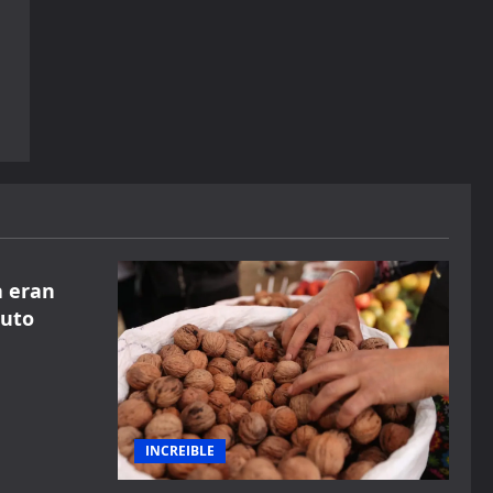
a eran
auto
n
INCREIBLE