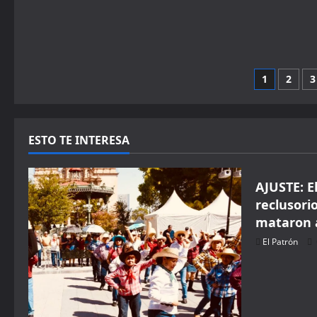
Pagin
1
2
3
de
entra
ESTO TE INTERESA
Seguridad
AJUSTE: El
reclusori
mataron 
El Patrón