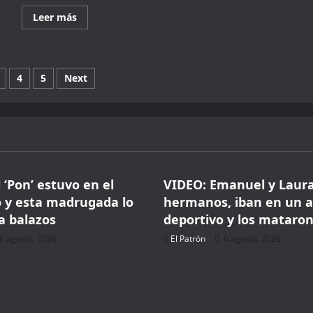
Read
Leer más
more
about
Acusan
a
policía
ación
de
4
5
Next
abuso;
Municipio
lo
investiga
das
Seguridad
 ‘Pon’ estuvo en el
VIDEO: Emanuel y Laur
o y esta madrugada lo
hermanos, iban en un 
a balazos
deportivo y los mataro
6 agosto, 2026
El Patrón
6 agosto, 2026