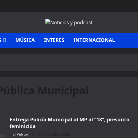
S
MÚSICA
INTERES
INTERNACIONAL
Pública Municipal
Entrega Policía Municipal al MP al “18”, presunto
feminicida
El Patrón
15 noviembre, 2024