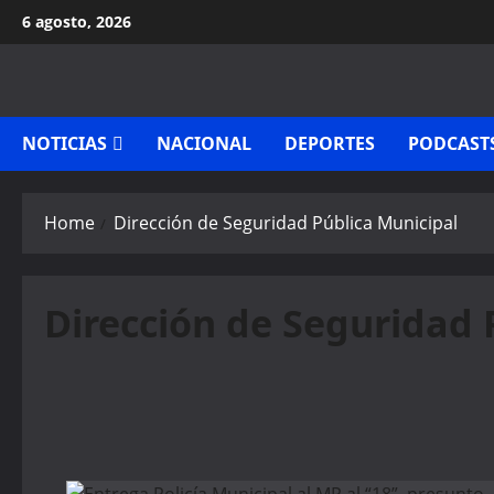
Skip
6 agosto, 2026
to
content
NOTICIAS
NACIONAL
DEPORTES
PODCAST
Home
Dirección de Seguridad Pública Municipal
Dirección de Seguridad 