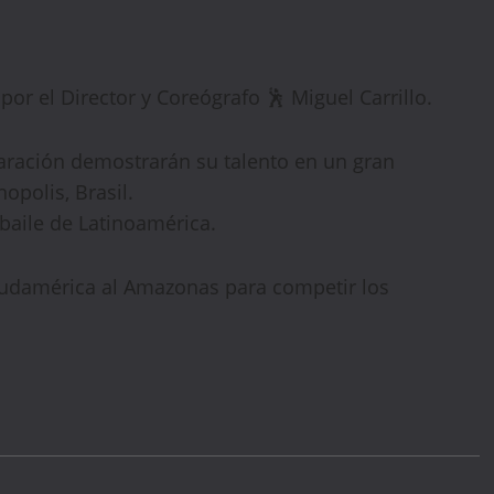
Sign up today and get
15% off
your first hotel
reservation. No promo code needed — discount applies
automatically!
por el Director y Coreógrafo 🕺 Miguel Carrillo.
ración demostrarán su talento en un gran
opolis, Brasil.
baile de Latinoamérica.
Sudamérica al Amazonas para competir los
WELCOME15
PROMO CODE
COPY
1,729 people booked today