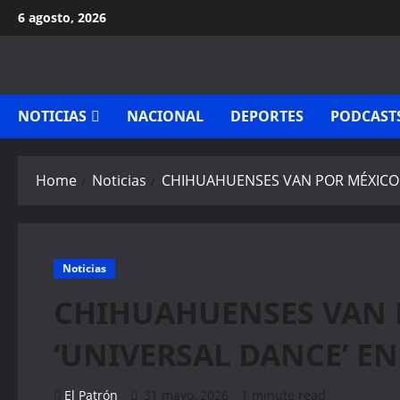
Skip
6 agosto, 2026
to
content
NOTICIAS
NACIONAL
DEPORTES
PODCAST
Home
Noticias
CHIHUAHUENSES VAN POR MÉXICO A
Noticias
CHIHUAHUENSES VAN 
‘UNIVERSAL DANCE’ EN
El Patrón
31 mayo, 2026
1 minute read