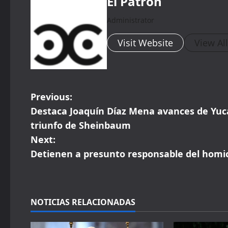
El Patrón
Administrator
Visit Website
View Al
P
Previous:
Destaca Joaquín Díaz Mena avances de Yuc
o
triunfo de Sheinbaum
s
Next:
Detienen a presunto responsable del homic
t
n
a
NOTICIAS RELACIONADAS
v