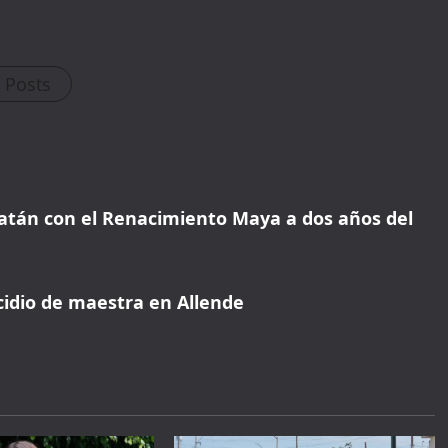
Book with Discount →
* Offer valid for first-time bookings up to $3,000. Applies to all payment
cards. Limited availability.
l Posts
atán con el Renacimiento Maya a dos años del
idio de maestra en Allende