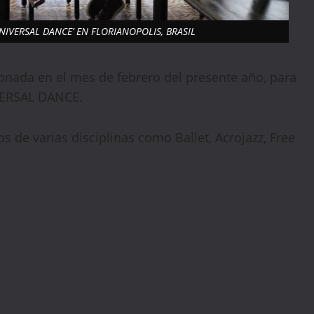
IVERSAL DANCE’ EN FLORIANOPOLIS, BRASIL
nada en el mes de febrero del presente año, para
VERSAL DANCE.
 de varias disciplinas como Ballet, Acrojazz, Free
🔥 LIMITED TIME OFFER
15%
Off Your First Booking