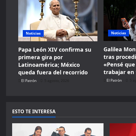
i
g
Noticias
Noticias
a
t
Galilea Mon
Papa León XIV confirma su
tras proced
primera gira por
i
«Pensé que 
Latinoamérica; México
trabajar en 
queda fuera del recorrido
o
El Patrón
5 a
El Patrón
5 agosto, 2026
n
ESTO TE INTERESA