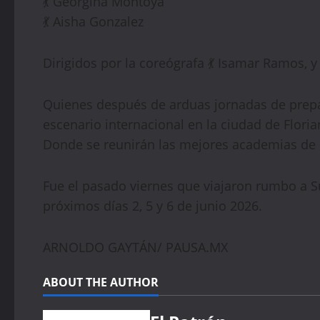
💃 Georgina Montoya
💃 Aisha Gonzalez
Dirigidos por la coreógrafa 💃 Isamar Ramos, y 
Quienes después de arduas jornadas de prepa
escenario internacional en la ciudad de Florian
Donde se reunirán las mejores academias de 
Fue el pasado viernes que viajaron rumbo a 
próximos días 2, 5 y 6 de junio 2026.
ARNOLDO GAYTÁN/ PAUSA.MX
ABOUT THE AUTHOR