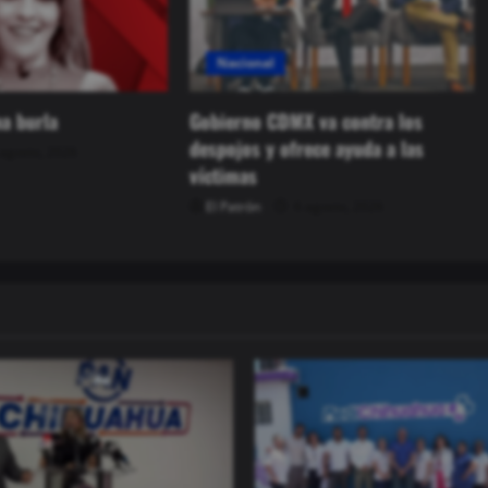
Nacional
Gobierno CDMX va contra los
na burla
despojos y ofrece ayuda a las
agosto, 2026
víctimas
El Patrón
6 agosto, 2026