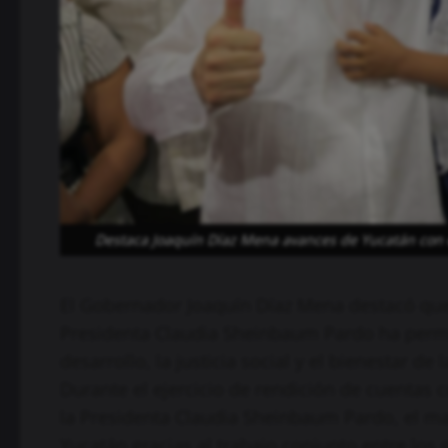
Destaca Joaquín Díaz Mena avances de Yucatán con 
El Gobernador Joaquín Díaz Mena destacó que 
Presidenta Claudia Sheinbaum Pardo ha permit
desarrollo, la justicia social y el bienestar de 
Durante el ejercicio de rendición de cuentas c
la Presidenta Claudia Sheinbaum Pardo, el man
Yucatán gracias al trabajo conjunto entre los 