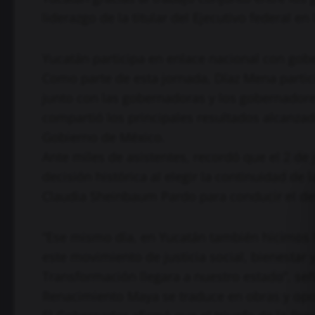
liderazgo de la titular del Ejecutivo federal e
Yucatán participa en enlace nacional con go
Como parte de esta jornada, Díaz Mena partic
junto con las gobernadoras y los gobernadores
compartió los principales resultados alcanzad
Gobierno de México.
Ante miles de asistentes, recordó que el 2 d
decisión histórica al elegir la continuidad de
Claudia Sheinbaum Pardo para conducir el des
“Ese mismo día, en Yucatán también hicimos h
este movimiento de justicia social, bienestar
Transformación llegara a nuestro estado”, señ
Renacimiento Maya se traduce en obras y op