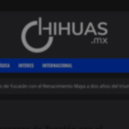
SICA
INTERES
INTERNACIONAL
s de Yucatán con el Renacimiento Maya a dos años del tri
avances de Yucatán con el