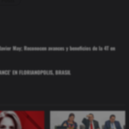
l Posts
avier May; Reconocen avances y beneficios de la 4T en
NCE’ EN FLORIANOPOLIS, BRASIL