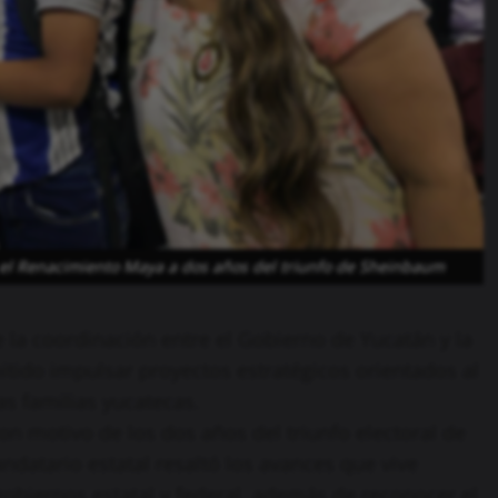
el Renacimiento Maya a dos años del triunfo de Sheinbaum
la coordinación entre el Gobierno de Yucatán y la
ido impulsar proyectos estratégicos orientados al
las familias yucatecas.
on motivo de los dos años del triunfo electoral de
datario estatal resaltó los avances que vive
gobiernos estatal y federal, además de reconocer el