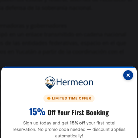
n la defensa de la soberanía nacional.
bernadoras y gobernadores
ipó en un enlace transmitido en cadena nacional
 de las entidades federativas, espacio en el que
os en Yucatán a partir de la coordinación con el
e junio de 2024 el pueblo de México tomó una
 la Cuarta Transformación y otorgar su confianza a
tino del país.
LIMITED TIME OFFER
istoria. Las y los yucatecos decidieron sumarse a
15%
Off Your First Booking
 y esperanza, haciendo posible que la
aló.
Sign up today and get
15% off
your first hotel
ortunidades
reservation. No promo code needed — discount applies
automatically!