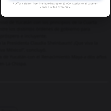
n dignidad”, expresó.
* Offer valid for first-time bookings up to $3,000. Applies to all payment
cards. Limited availability.
ación
iso de Yucatán con los principios de la Cuarta
ntre los distintos órdenes de gobierno para
próspero e incluyente.
a la Presidenta Claudia Sheinbaum! ¡Que viva la
iva México!”, concluyó.
s de Yucatán con el Renacimiento Maya a dos años
en La Chispa.