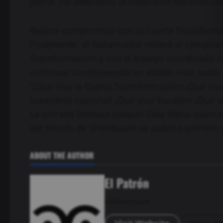
patria. Ha defendido la soberanía nacional co
Reitera compromiso con la Cuarta Transform
Finalmente, el Gobernador reiteró el comprom
Transformación y con el trabajo coordinado e
continuar construyendo un estado más justo, 
“¡Que viva la Cuarta Transformación! ¡Que viv
soberanía nacional! ¡Que viva Yucatán! ¡Que v
La entrada Destaca Joaquín Díaz Mena avance
del triunfo de Sheinbaum se publicó primero 
ABOUT THE AUTHOR
El Patrón
Administrator