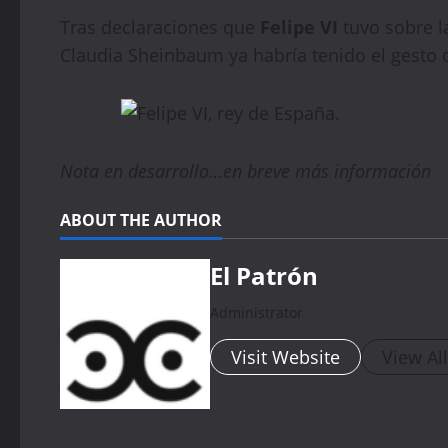
Tras declaraciones que
Felipe VI
tuvo sobre l
Claudia Sheinbaum ya habría tenido el gesto 
Nota en desarrollo…en breve más información
ABOUT THE AUTHOR
El Patrón
Administrator
Visit Website
View Al