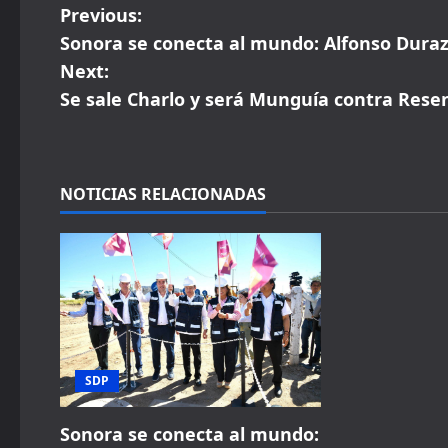
P
Previous:
Sonora se conecta al mundo: Alfonso Duraz
o
Next:
s
Se sale Charlo y será Munguía contra Rese
t
n
NOTICIAS RELACIONADAS
a
v
i
g
SDP
a
t
Sonora se conecta al mundo: