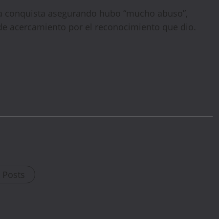
a conquista asegurando hubo “mucho abuso”,
de acercamiento por el reconocimiento que dio.
WELCOME15
PROMO CODE
COPY
1,729 people booked today
l Posts
Book with Discount →
* Offer valid for first-time bookings up to $3,000. Applies to all payment
cards. Limited availability.