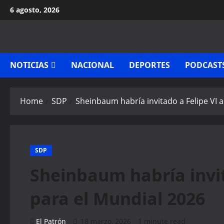
Skip
6 agosto, 2026
to
content
NOTICIAS
NACIONAL
DEPORTES
PODCAST
Home
SDP
Sheinbaum habría invitado a Felipe VI 
SDP
Sheinbaum habría invit
para el Mundial 2026
El Patrón
18 marzo, 2026
1 minute read