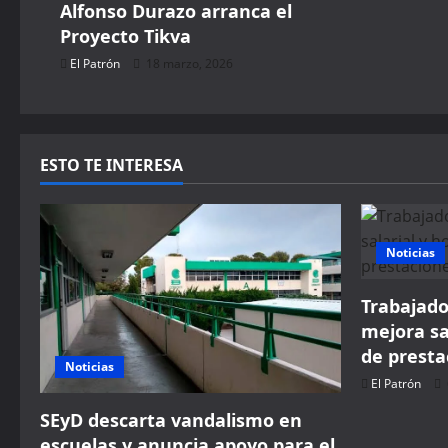
Alfonso Durazo arranca el
i
Proyecto Tikva
El Patrón
18 marzo, 2026
o
n
ESTO TE INTERESA
Noticias
Trabajado
mejora sa
de presta
Noticias
El Patrón
SEyD descarta vandalismo en
escuelas y anuncia apoyo para el