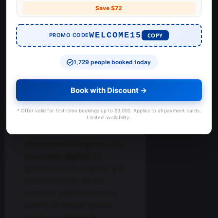
/night
/night
/night
/night
/night
un estado
Save $72
innovador y
WELCOME15
PROMO CODE
COPY
competitivo a
1,729 people booked today
nivel global
Book with Discount →
La administración de
Alfonso Durazo reafirma
* Offer valid for first-time bookings up to $3,000. Applies to all payment cards.
con estas acciones su
Limited availability.
visión de un Sonora
plenamente integrado a la
economía digital
. La
generación de empleos y la
modernización de los
servicios públicos son los
pilares de este proyecto
que busca
elevar la