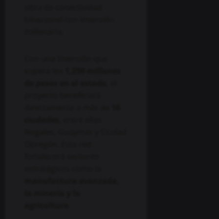
Con una inversión que
supera los
1,250 millones
de pesos en el estado
, el
proyecto beneficiará
directamente a más de
16
ciudades
, entre ellas
Nogales, Guaymas y Ciudad
Obregón. Esta red
fortalecerá sectores
estratégicos como la
manufactura avanzada,
la minería y la
agricultura
.