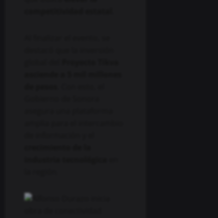
competitividad estatal
.
Al finalizar el evento, se
destacó que la inversión
global del
Proyecto Tikva
asciende a 5 mil millones
de pesos
. Con esto, el
Gobierno de Sonora
asegura una plataforma
amplia para el intercambio
de información y el
crecimiento de la
industria tecnológica
en
la región.