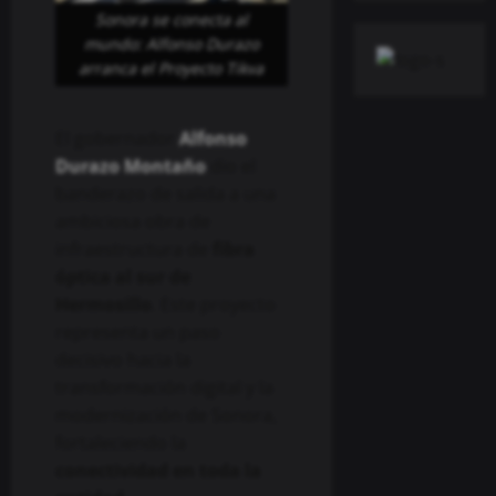
Sonora se conecta al
mundo: Alfonso Durazo
arranca el Proyecto Tikva
El gobernador
Alfonso
Durazo Montaño
dio el
banderazo de salida a una
ambiciosa obra de
infraestructura de
fibra
óptica al sur de
Hermosillo
. Este proyecto
representa un paso
decisivo hacia la
transformación digital y la
modernización de Sonora,
fortaleciendo la
conectividad en toda la