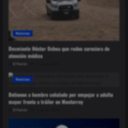
Noticias
Desmiente Héctor Ochoa que rodeo careciera de
atención médica
El Patrón
9 agosto, 2026
Noticias
Detienen a hombre señalado por empujar a adulto
mayor frente a tráiler en Monterrey
El Patrón
9 agosto, 2026