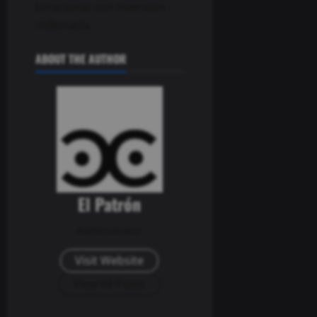
ABOUT THE AUTHOR
El Patrón
Administrator
Visit Website
View All Posts