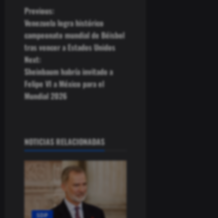
P
Previous:
Venezuela logra histórico
o
campeonato mundial de Béisbol
tras vencer a Estados Unidos
s
Next:
t
Sheinbaum habría invitado a
Felipe VI a México para el
n
Mundial 2026
a
v
NOTICIAS RELACIONADAS
i
g
a
SDP