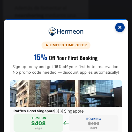
Además de fomentar el
nearshoring
mediante una
conexión directa con el
mercado estadounidense,
la obra tendrá un impacto
social profundo. Facilitará
🔥 LIMITED TIME OFFER
el acceso a la
15%
Off Your First Booking
telemedicina, la
educación en línea y
Sign up today and get
15% off
your first hotel reservation.
No promo code needed — discount applies automatically!
plataformas
gubernamentales
en
regiones que enfrentaban
rezago tecnológico.
Sonora se
🇬🇧 London, UK
🇪🇸 Barcelona, Spain
🇹🇭 Bangkok, Thailand
🇺🇸 New York, USA
🇦🇺 Sydney, Australia
🇩🇪 Berlin, Germany
🇯🇵 Tokyo, Japan
🇨🇦 Banff, Canada
🇯🇵 Tokyo, Japan
🇸🇬 Singapore
🇮🇳 Mumbai, India
🇫🇷 Paris, France
🇹🇭 Bangkok, Thailand
🇪🇸 Barcelona, Spain
🇧🇷 Rio de Janeiro, Brazil
🇦🇪 Dubai, UAE
🇹🇷 Istanbul, Turkey
🇨🇿 Prague, Czech
🇺🇸 New York, USA
🇦🇪 Dubai, UAE
🇳🇱 Amsterdam,
🇫🇷 Paris, France
🇹🇷 Istanbul,
🇮🇹 Rome,
🇮🇹 Rome,
Hotel Gracery Shinjuku
Taj Mahal Palace Mumbai
Raffles Hotel Singapore
Millennium Hilton Bangkok
Hotel De Rome Berlin
Shinagawa Prince Hotel
Hotel Condes de Barcelona
The Westin New York Grand Central
Amari Bangkok
Hotel Trianon Rive Gauche
World House Boutique Hotel Galata
The Savoy
JW Marriott Marquis Hotel Dubai
Hotel 1898
Belmond Copacabana Palace
Park Terrace Hotel
Best Western Plus Hotel Sydney Opera
Park Hyatt Sydney
Sofitel Dubai The Palm Resort & Spa
Fairmont Banff Springs
Ruby Emma Hotel Amsterdam
Courtyard by Marriott Prague
G-Rough, Rome, a Member of Design
Duca d'Alba Hotel - Chateaux & Hotels
The Ritz-Carlton, Istanbul at the
Netherlands
Republic
Turkey
Italy
Italy
Airport
by IHG
Bosphorus
Collection
Hotels
HERMEON
HERMEON
HERMEON
HERMEON
HERMEON
HERMEON
HERMEON
HERMEON
HERMEON
HERMEON
HERMEON
HERMEON
HERMEON
HERMEON
HERMEON
HERMEON
HERMEON
HERMEON
HERMEON
HERMEON
BOOKING
BOOKING
BOOKING
BOOKING
BOOKING
BOOKING
BOOKING
BOOKING
BOOKING
BOOKING
BOOKING
BOOKING
BOOKING
BOOKING
BOOKING
BOOKING
BOOKING
BOOKING
BOOKING
BOOKING
HERMEON
HERMEON
HERMEON
HERMEON
HERMEON
$408
$280
$264
$298
$326
$442
$357
$289
$323
$190
$160
$374
$145
$164
$136
$315
$124
$175
$129
$151
proyecta como
$440
$480
$420
$340
$224
$350
$330
$384
$520
$206
$380
$310
$160
$146
$188
$193
$152
$178
$371
$171
BOOKING
BOOKING
BOOKING
BOOKING
BOOKING
$159
$183
$281
$157
$128
$215
$331
$185
$187
$151
/night
/night
/night
/night
/night
/night
/night
/night
/night
/night
/night
/night
/night
/night
/night
/night
/night
/night
/night
/night
/night
/night
/night
/night
/night
/night
/night
/night
/night
/night
/night
/night
/night
/night
/night
/night
/night
/night
/night
/night
/night
/night
/night
/night
/night