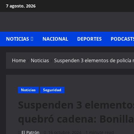
Skip
7 agosto, 2026
to
content
NOTICIAS
NACIONAL
DEPORTES
PODCAST
Home
Noticias
Suspenden 3 elementos de policía m
Noticias
Seguridad
Suspenden 3 elementos 
quebró cadena: Bonill
El Patrón
16 octubre, 2024
1 minute read