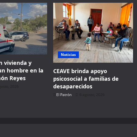
1,729 people booked today
Book with Discount →
* Offer valid for first-time bookings up to $3,000. Applies to all payment
cards. Limited availability.
Noticias
 vivienda y
un hombre en la
CEAVE brinda apoyo
món Reyes
psicosocial a familias de
desaparecidos
gosto, 2026
El Patrón
6 agosto, 2026