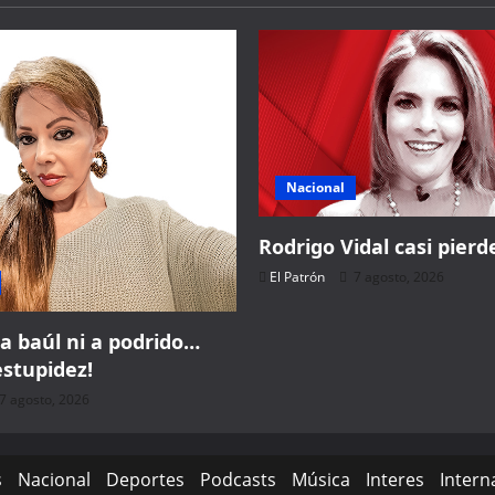
Nacional
Rodrigo Vidal casi pierde
El Patrón
7 agosto, 2026
a baúl ni a podrido…
estupidez!
7 agosto, 2026
s
Nacional
Deportes
Podcasts
Música
Interes
Intern