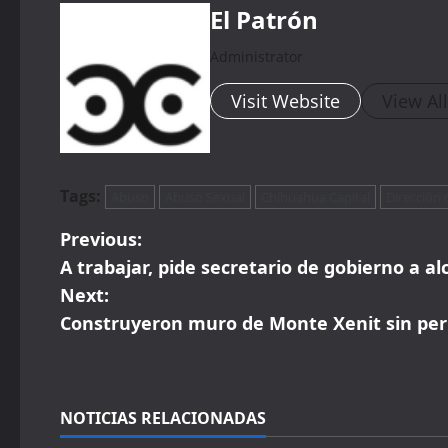
El Patrón
Administrator
Visit Website
View Al
Tags:
Abuso
Abuso Sexual
Chihuahua Capital
Dirección 
P
Previous:
A trabajar, pide secretario de gobierno a 
o
Next:
s
Construyeron muro de Monte Xenit sin per
t
n
NOTICIAS RELACIONADAS