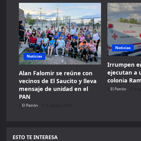
a
v
i
g
Noticias
a
Noticias
Irrumpen en
t
ejecutan a 
Alan Falomir se reúne con
i
colonia Ra
vecinos de El Saucito y lleva
mensaje de unidad en el
El Patrón
6 a
o
PAN
n
El Patrón
6 agosto, 2026
ESTO TE INTERESA