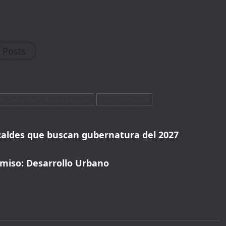
15%
Off Your First Booking
Sign up today and get
15% off
your first hotel
reservation. No promo code needed — discount applies
l Posts
automatically!
de Seguridad Pública Municipal
Policía Municipal
alcaldes que buscan gubernatura del 2027
miso: Desarrollo Urbano
WELCOME15
PROMO CODE
COPY