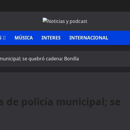
S
MÚSICA
INTERES
INTERNACIONAL
unicipal; se quebró cadena: Bonilla
de policía municipal; se
a