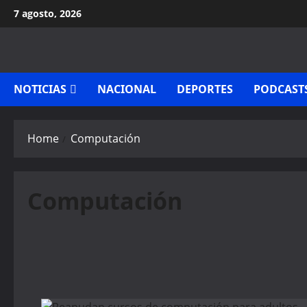
Skip
7 agosto, 2026
to
content
NOTICIAS
NACIONAL
DEPORTES
PODCAST
Home
Computación
Computación