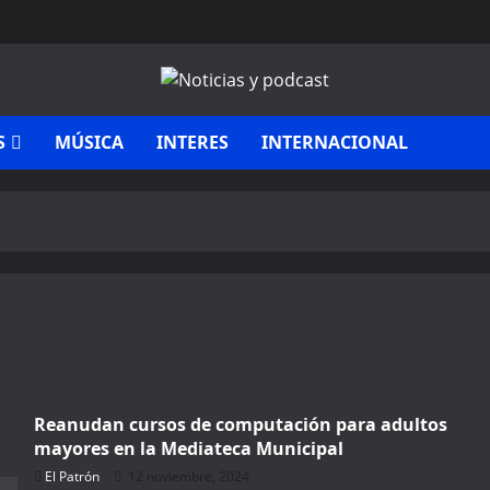
S
MÚSICA
INTERES
INTERNACIONAL
🔥 LIMITED TIME OFFER
Reanudan cursos de computación para adultos
15%
mayores en la Mediateca Municipal
Off Your First Booking
El Patrón
12 noviembre, 2024
Sign up today and get
15% off
your first hotel