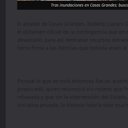
Tras inundaciones en Casas Grandes; busc
El alcalde de Casas Grandes, Roberto Lucero Ga
el dictamen oficial de la contingencia que en
devastado, para así destrabar recursos extrao
tierra firme a las familias que todavía viven al 
Porque lo que se vivió entonces fue un autént
propio edil, quien reconoció sin rodeos que 
rebasada y que sin la intervención del Estado,
iniciativa privada, la historia habría sido mu