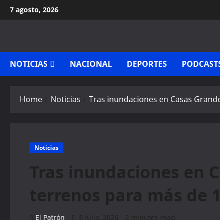
Skip
7 agosto, 2026
to
content
NOTICIAS
NACIONAL
DEPORTES
PODCAST
Home
Noticias
Tras inundaciones en Casas Grande
Noticias
Tras inundaciones en 
terrenos para más de 
El Patrón
8 julio, 2026
2 minutes read