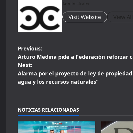
Administrator
Visit Website
View Al
P
Previous:
Arturo Medina pide a Federación reforzar c
o
Next:
s
Alarma por el proyecto de ley de propiedad p
agua y los recursos naturales”
t
n
a
NOTICIAS RELACIONADAS
v