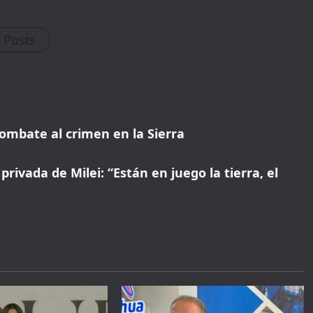
* Offer valid for first-time bookings up to $3,000. Applies to all payment
l Posts
cards. Limited availability.
ombate al crimen en la Sierra
rivada de Milei: “Están en juego la tierra, el