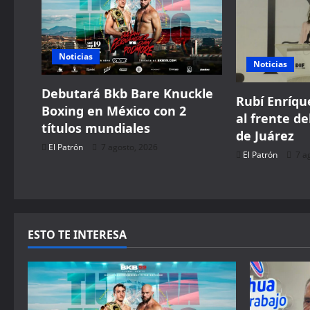
i
g
Noticias
a
Noticias
t
Debutará Bkb Bare Knuckle
Rubí Enríque
Boxing en México con 2
al frente de
i
títulos mundiales
de Juárez
El Patrón
7 agosto, 2026
o
El Patrón
7 a
n
ESTO TE INTERESA