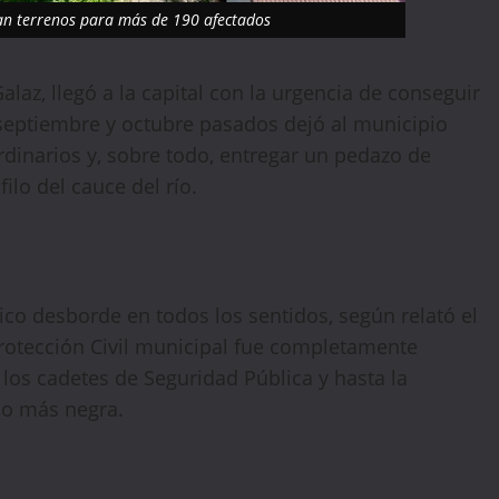
an terrenos para más de 190 afectados
laz, llegó a la capital con la urgencia de conseguir
 septiembre y octubre pasados dejó al municipio
rdinarios y, sobre todo, entregar un pedazo de
filo del cauce del río.
ico desborde en todos los sentidos, según relató el
Protección Civil municipal fue completamente
 los cadetes de Seguridad Pública y hasta la
cho más negra.
🔥 LIMITED TIME OFFER
15%
Off Your First Booking
Sign up today and get
15% off
your first hotel