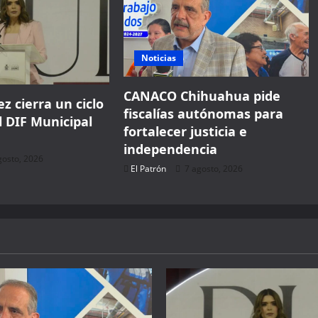
Noticias
CANACO Chihuahua pide
z cierra un ciclo
fiscalías autónomas para
l DIF Municipal
fortalecer justicia e
independencia
gosto, 2026
El Patrón
7 agosto, 2026