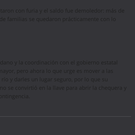
reservation. No promo code needed — discount applies
otaron con furia y el saldo fue demoledor: más de
automatically!
 de familias se quedaron prácticamente con lo
adano y la coordinación con el gobierno estatal
mayor, pero ahora lo que urge es mover a las
ío y darles un lugar seguro, por lo que su
o se convirtió en la llave para abrir la chequera y
ontingencia.
WELCOME15
PROMO CODE
COPY
1,729 people booked today
Book with Discount →